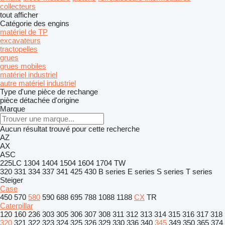
collecteurs
tout afficher
Catégorie des engins
matériel de TP
excavateurs
tractopelles
grues
grues mobiles
matériel industriel
autre matériel industriel
Type d'une pièce de rechange
pièce détachée d'origine
Marque
Aucun résultat trouvé pour cette recherche
AZ
AX
ASC
225LC
1304
1404
1504
1604
1704
TW
320
331
334
337
341
425
430
B series
E series
S series
T series
Steiger
Case
450
570
580
590
688
695
788
1088
1188
CX
TR
Caterpillar
120
160
236
303
305
306
307
308
311
312
313
314
315
316
317
318
320
321
322
323
324
325
326
329
330
336
340
345
349
350
365
374