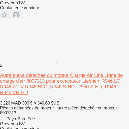
Grovema BV
Contacter le vendeur
2
Autre pièce détachée du moteur Charge Air Line Ligne de
charge d'air 8007313 pour excavateur Liebherr R946 LC ,
R946 LC-V R946 NLC ,R946 S-HD ,R950 S-HD, R946,
R946 VH-HD
3 226 MAD
300 €
≈ 346,60 $US
Pièces détachées de moteur - autre pièce détachée du moteur
8007313
Pays-Bas, Ede
Grovema BV
Contacter le vendeur