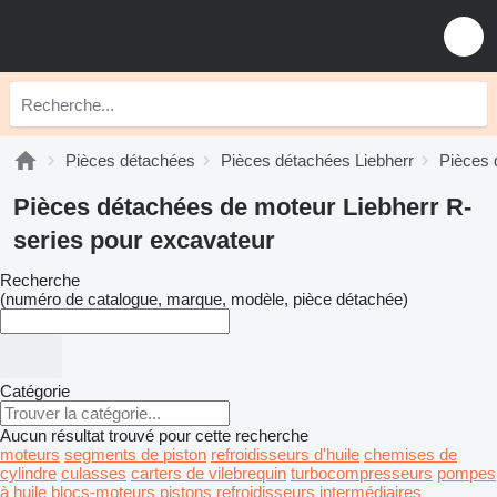
Pièces détachées
Pièces détachées Liebherr
Pièces 
Pièces détachées de moteur Liebherr R-
series pour excavateur
Recherche
(numéro de catalogue, marque, modèle, pièce détachée)
Catégorie
Aucun résultat trouvé pour cette recherche
moteurs
segments de piston
refroidisseurs d'huile
chemises de
cylindre
culasses
carters de vilebrequin
turbocompresseurs
pompes
à huile
blocs-moteurs
pistons
refroidisseurs intermédiaires