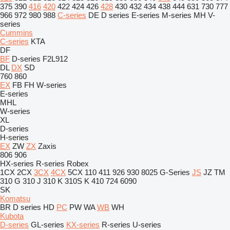
375
390
416
420
422
424
426
428
430
432
434
438
444
631
730
777
966
972
980
988
C-series
DE
D series
E-series
M-series
MH
V-
series
Cummins
C-series
KTA
DF
BF
D-series
F2L912
DL
DX
SD
760
860
EX
FB
FH
W-series
E-series
MHL
W-series
XL
D-series
H-series
EX
ZW
ZX
Zaxis
806
906
HX-series
R-series
Robex
1CX
2CX
3CX
4CX
5CX
110
411
926
930
8025
G-Series
JS
JZ
TM
310 G
310 J
310 K
310S K
410
724
6090
SK
Komatsu
BR
D series
HD
PC
PW
WA
WB
WH
Kubota
D-series
GL-series
KX-series
R-series
U-series