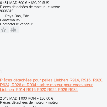
6 451 MAD
600 €
≈ 693,20 $US
Pièces détachées de moteur - culasse
9006319
Pays-Bas, Ede
Grovema BV
Contacter le vendeur
1
Pièces détachées pour pelles Liebherr R914, R916, R920,
R924, R926 et R934 : arbre moteur pour excavateur
Liebherr R914 R916 R920 R924 R926 R934
2 049 MAD
1 000 RON
≈ 190,60 €
Pièces détachées de moteur - moteur