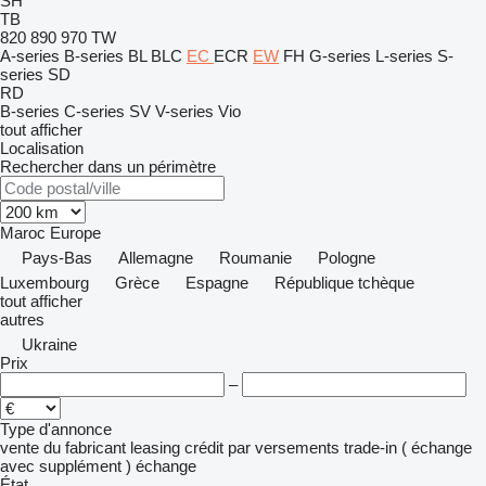
SH
TB
820
890
970
TW
A-series
B-series
BL
BLC
EC
ECR
EW
FH
G-series
L-series
S-
series
SD
RD
B-series
C-series
SV
V-series
Vio
tout afficher
Localisation
Rechercher dans un périmètre
Maroc
Europe
Pays-Bas
Allemagne
Roumanie
Pologne
Luxembourg
Grèce
Espagne
République tchèque
tout afficher
autres
Ukraine
Prix
–
Type d'annonce
vente
du fabricant
leasing
crédit
par versements
trade-in ( échange
avec supplément )
échange
État