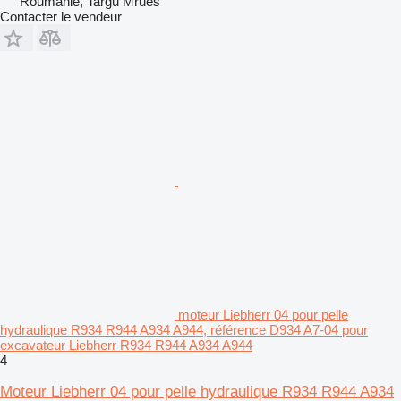
Roumanie, Targu Mrues
Contacter le vendeur
moteur Liebherr 04 pour pelle
hydraulique R934 R944 A934 A944, référence D934 A7-04 pour
excavateur Liebherr R934 R944 A934 A944
4
Moteur Liebherr 04 pour pelle hydraulique R934 R944 A934