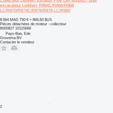
Collecteur Liebherr Exhaust Pipe Left 8000827 pour
excavateur Liebherr R964C/R966/R966
LC/R970/R974C/R976/R976 LC/R980
8 064 MAD
750 €
≈ 866,60 $US
Pièces détachées de moteur - collecteur
8000827 10115668
Pays-Bas, Ede
Grovema BV
Contacter le vendeur
2