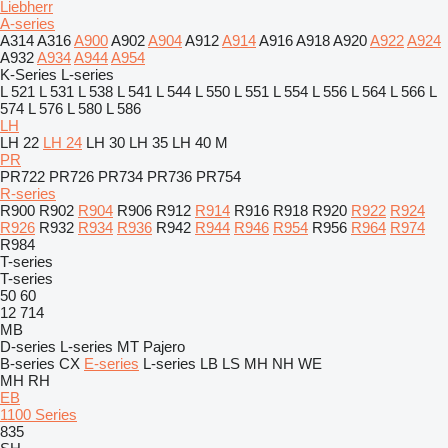
Liebherr
A-series
A314
A316
A900
A902
A904
A912
A914
A916
A918
A920
A922
A924
A932
A934
A944
A954
K-Series
L-series
L 521
L 531
L 538
L 541
L 544
L 550
L 551
L 554
L 556
L 564
L 566
L
574
L 576
L 580
L 586
LH
LH 22
LH 24
LH 30
LH 35
LH 40 M
PR
PR722
PR726
PR734
PR736
PR754
R-series
R900
R902
R904
R906
R912
R914
R916
R918
R920
R922
R924
R926
R932
R934
R936
R942
R944
R946
R954
R956
R964
R974
R984
T-series
T-series
50
60
12
714
MB
D-series
L-series
MT
Pajero
B-series
CX
E-series
L-series
LB
LS
MH
NH
WE
MH
RH
EB
1100 Series
835