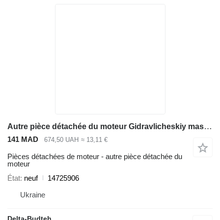
Autre pièce détachée du moteur Gidravlicheskiy maslyanyy dozator 14725906 pour excavateur Volvo EC210B
141 MAD
674,50 UAH
≈ 13,11 €
Pièces détachées de moteur - autre pièce détachée du
moteur
État
neuf
14725906
Ukraine
Delta-Budteh