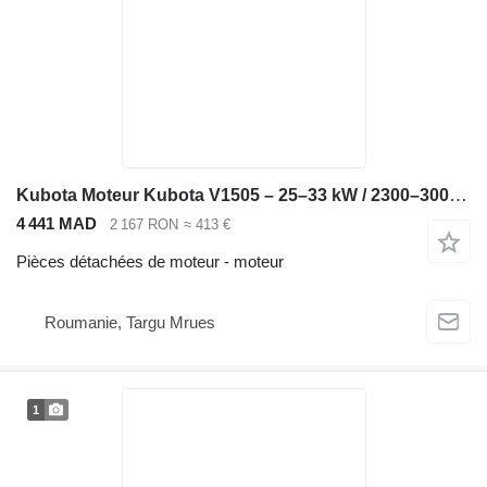
Kubota Moteur Kubota V1505 – 25–33 kW / 2300–3000 tr/min – Compatible Bobca pour mini-chargeuse Bobcat 753
4 441 MAD
2 167 RON
≈ 413 €
Pièces détachées de moteur - moteur
Roumanie, Targu Mrues
1