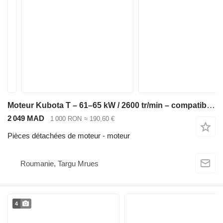
Moteur Kubota T – 61–65 kW / 2600 tr/min – compatible Bobcat S250, Kubota M6040, pour mini-chargeuse Bobcat S220 S250 T250
2 049 MAD
1 000 RON
≈ 190,60 €
Pièces détachées de moteur - moteur
Roumanie, Targu Mrues
4