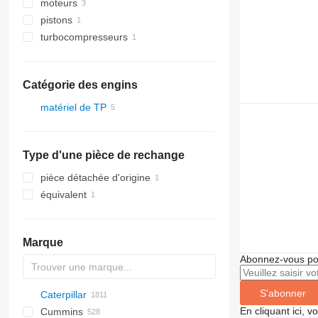
moteurs
pistons
turbocompresseurs
Catégorie des engins
matériel de TP
excavateurs
Type d'une pièce de rechange
pièce détachée d'origine
équivalent
Marque
Abonnez-vous pou
S'abonner
Caterpillar
Titan
AS
AX
ASC
GA
225LC
600 - series
BC
BB
320
Steiger
570
En cliquant ici, 
Cummins
AZ
1304
BM
DTV
331
580
12H