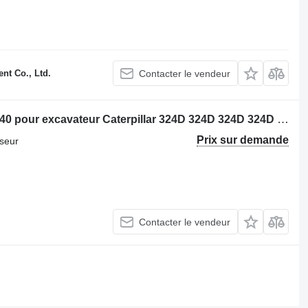
t Co., Ltd.
Contacter le vendeur
Turbocompresseur Caterpillar 177-0440 pour excavateur Caterpillar 324D 324D 324D 324D L 324D LN 325C 325C L 325D 325D 325D L 328D 329D 329D L M325C M325D M325D L M325D
Prix sur demande
seur
Contacter le vendeur
.