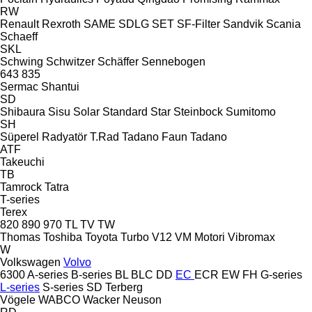
RW
Renault
Rexroth
SAME
SDLG
SET
SF-Filter
Sandvik
Scania
Schaeff
SKL
Schwing
Schwitzer
Schäffer
Sennebogen
643
835
Sermac
Shantui
SD
Shibaura
Sisu
Solar
Standard
Star
Steinbock
Sumitomo
SH
Süperel Radyatör
T.Rad
Tadano Faun
Tadano
ATF
Takeuchi
TB
Tamrock
Tatra
T-series
Terex
820
890
970
TL
TV
TW
Thomas
Toshiba
Toyota
Turbo
V12
VM Motori
Vibromax
W
Volkswagen
Volvo
6300
A-series
B-series
BL
BLC
DD
EC
ECR
EW
FH
G-series
L-series
S-series
SD
Terberg
Vögele
WABCO
Wacker Neuson