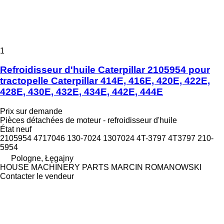
1
Refroidisseur d'huile Caterpillar 2105954 pour
tractopelle Caterpillar 414E, 416E, 420E, 422E,
428E, 430E, 432E, 434E, 442E, 444E
Prix sur demande
Pièces détachées de moteur - refroidisseur d'huile
État
neuf
2105954 4717046 130-7024 1307024 4T-3797 4T3797 210-
5954
Pologne, Łęgajny
HOUSE MACHINERY PARTS MARCIN ROMANOWSKI
Contacter le vendeur