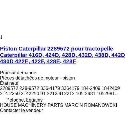
1
Piston Caterpillar 2289572 pour tractopelle
Caterpillar 416D, 424D, 428D, 432D, 438D, 442D
430D 422E, 422F, 428E, 428F
Prix sur demande
Pièces détachées de moteur - piston
État
neuf
2289572 228-9572 336-4179 3364179 184-2409 1842409
214-2250 2142250 9T-2212 9T2212 105-2981 1052981...
Pologne, Łęgajny
HOUSE MACHINERY PARTS MARCIN ROMANOWSKI
Contacter le vendeur