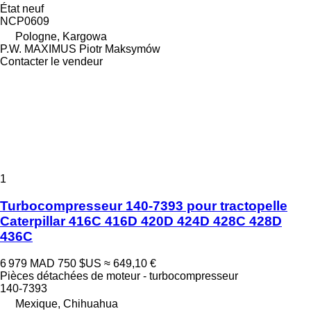
État
neuf
NCP0609
Pologne, Kargowa
P.W. MAXIMUS Piotr Maksymów
Contacter le vendeur
1
Turbocompresseur 140-7393 pour tractopelle
Caterpillar 416C 416D 420D 424D 428C 428D
436C
6 979 MAD
750 $US
≈ 649,10 €
Pièces détachées de moteur - turbocompresseur
140-7393
Mexique, Chihuahua