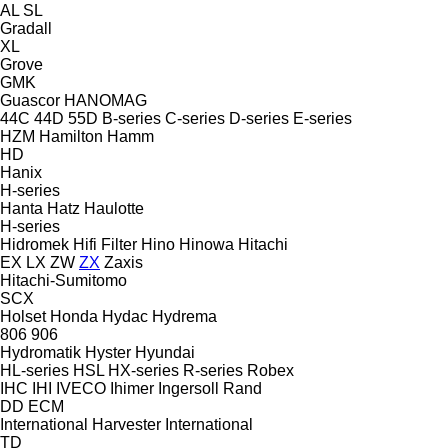
AL
SL
Gradall
XL
Grove
GMK
Guascor
HANOMAG
44C
44D
55D
B-series
C-series
D-series
E-series
HZM
Hamilton
Hamm
HD
Hanix
H-series
Hanta
Hatz
Haulotte
H-series
Hidromek
Hifi Filter
Hino
Hinowa
Hitachi
EX
LX
ZW
ZX
Zaxis
Hitachi-Sumitomo
SCX
Holset
Honda
Hydac
Hydrema
806
906
Hydromatik
Hyster
Hyundai
HL-series
HSL
HX-series
R-series
Robex
IHC
IHI
IVECO
Ihimer
Ingersoll Rand
DD
ECM
International Harvester
International
TD