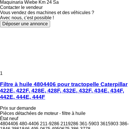
Maquinaria Wiebe Km 24 Sa
Contacter le vendeur
Vous vendez des machines et des véhicules ?
Avec nous, c'est possible !
Déposer une annonce
1
Filtre à huile 4804406 pour tractopelle Caterpillar
422E, 422F, 428E, 428F, 432E, 432F, 434E, 434F,
442E, 444E, 444F
Prix sur demande
Pièces détachées de moteur - filtre à huile
État
neuf
4804406 480-4406 211-9286 2119286 361-5903 3615903 386-
1846 3861846 495-0675 4950675 386-3778...