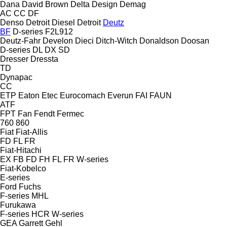
Dana
David Brown
Delta Design
Demag
AC
CC
DF
Denso
Detroit Diesel
Detroit
Deutz
BF
D-series
F2L912
Deutz-Fahr
Develon
Dieci
Ditch-Witch
Donaldson
Doosan
D-series
DL
DX
SD
Dresser
Dressta
TD
Dynapac
CC
ETP
Eaton
Etec
Eurocomach
Everun
FAI
FAUN
ATF
FPT
Fan
Fendt
Fermec
760
860
Fiat
Fiat-Allis
FD
FL
FR
Fiat-Hitachi
EX
FB
FD
FH
FL
FR
W-series
Fiat-Kobelco
E-series
Ford
Fuchs
F-series
MHL
Furukawa
F-series
HCR
W-series
GEA
Garrett
Gehl