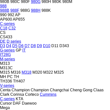
980B
980C
980F
980G
980H
980K
980M
988
988B
988F
988G
988H
988K
990
992
AP
AP600
AP655
C-series
C18
C32
CS
CS433
DE
D series
D3
D4
D5
D6
D7
D8
D9
D10
D11
D343
G-series
GP
IT
IT28G
M-series
M313
M313C
M315
M316
M318
M320
M322
M325
MH
PC
TH
TH336
TH407
V-series
Centa
Champion
Champion
Changchai
Cheng Gong
Claas
Clark
Corinsa
Corteco
Cummins
C-series
KTA
Cursor
DAF
Daewoo
Mega