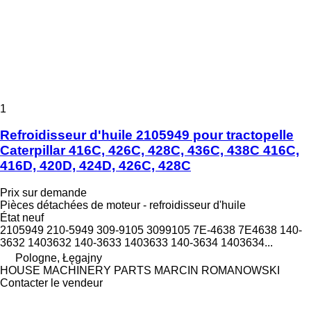
1
Refroidisseur d'huile 2105949 pour tractopelle
Caterpillar 416C, 426C, 428C, 436C, 438C 416C,
416D, 420D, 424D, 426C, 428C
Prix sur demande
Pièces détachées de moteur - refroidisseur d'huile
État
neuf
2105949 210-5949 309-9105 3099105 7E-4638 7E4638 140-
3632 1403632 140-3633 1403633 140-3634 1403634...
Pologne, Łęgajny
HOUSE MACHINERY PARTS MARCIN ROMANOWSKI
Contacter le vendeur