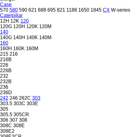
Case
570
580
590
621
688
695
821
1188
1650
1845
CX
W-series
Caterpillar
12H
12K
120
120G
120H
120K
120M
140
140G
140H
140K
140M
160
160H
160K
160M
215
216
216B
226
226B
232
232B
236
236D
242
246
262C
303
303.5
303C
303E
305
305.5
305CR
306
307
308
308C
308E
308E2
308E2CR