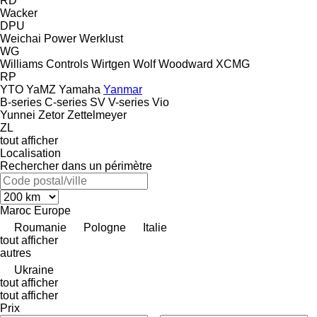
RD
Wacker
DPU
Weichai Power
Werklust
WG
Williams Controls
Wirtgen
Wolf
Woodward
XCMG
RP
YTO
YaMZ
Yamaha
Yanmar
B-series
C-series
SV
V-series
Vio
Yunnei
Zetor
Zettelmeyer
ZL
tout afficher
Localisation
Rechercher dans un périmètre
Maroc
Europe
Roumanie
Pologne
Italie
tout afficher
autres
Ukraine
tout afficher
tout afficher
Prix