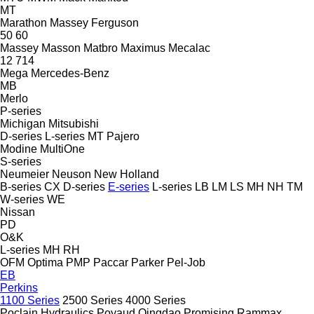
MT
Marathon
Massey Ferguson
50
60
Massey
Masson
Matbro
Maximus
Mecalac
12
714
Mega
Mercedes-Benz
MB
Merlo
P-series
Michigan
Mitsubishi
D-series
L-series
MT
Pajero
Modine
MultiOne
S-series
Neumeier
Neuson
New Holland
B-series
CX
D-series
E-series
L-series
LB
LM
LS
MH
NH
TM
W-series
WE
Nissan
PD
O&K
L-series
MH
RH
OFM
Optima
PMP
Paccar
Parker
Pel-Job
EB
Perkins
1100 Series
2500 Series
4000 Series
Poclain Hydraulics
Poyaud
Qingdao Promising
Rammax