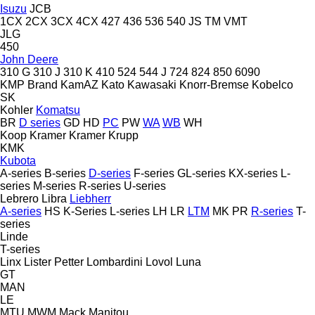
Isuzu
JCB
1CX
2CX
3CX
4CX
427
436
536
540
JS
TM
VMT
JLG
450
John Deere
310 G
310 J
310 K
410
524
544 J
724
824
850
6090
KMP Brand
KamAZ
Kato
Kawasaki
Knorr-Bremse
Kobelco
SK
Kohler
Komatsu
BR
D series
GD
HD
PC
PW
WA
WB
WH
Koop
Kramer
Kramer
Krupp
KMK
Kubota
A-series
B-series
D-series
F-series
GL-series
KX-series
L-
series
M-series
R-series
U-series
Lebrero
Libra
Liebherr
A-series
HS
K-Series
L-series
LH
LR
LTM
MK
PR
R-series
T-
series
Linde
T-series
Linx
Lister Petter
Lombardini
Lovol
Luna
GT
MAN
LE
MTU
MWM
Mack
Manitou