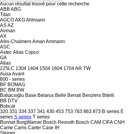
Aucun résultat trouvé pour cette recherche
ABB
ABG
Titan
AGCO
AKG
Ahlmann
AS
AZ
Airman
AX
Allis-Chalmers
Aman
Ammann
ASC
Astec
Atlas Copco
GA
Atlas
225LC
1304
1404
1504
1604
1704
AR
TW
Ausa
Avant
600 - series
BF
BOMAG
BC
BM
BW
Baltacıoğlu
Base
Belarus
Belle
Benati
Benzlers
Bitelli
BB
DTV
Bobcat
320
331
334
337
341
430
453
753
763
863
873
B series
E
series
S series
T series
Bonnet
BorgWarner
Bosch Rexroth
Bosch
CAM
CIFA
CNH
Came
Cams
Carter
Case IH
Steiger