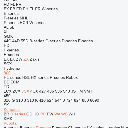
FD
FL
FR
EX
FB
FD
FH
FL
FR
W-series
E-series
F-series
MHL
F-series
HCR
W-series
AL
SL
XL
GMK
44C
44D
55D
B-series
C-series
D-series
E-series
HD
H-series
H-series
EX
LX
ZW
ZX
Zaxis
SCX
Hydrema
806
HL-series
HSL
HX-series
R-series
Robex
DD
ECM
TD
1CX
2CX
3CX
4CX
427
436
536
540
JS
TM
VMT
450
310 G
310 J
310 K
410
524
544 J
724
824
850
6090
SK
Komatsu
BR
D series
GD
HD
PC
PW
WA
WB
WH
KMK
Kubota
A-series
B-series
D-series
F-series
GL-series
KX-series
L-series
M-s