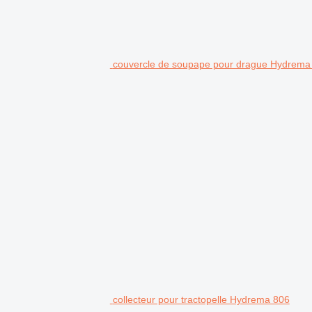
couvercle de soupape pour drague Hydrema
collecteur pour tractopelle Hydrema 806