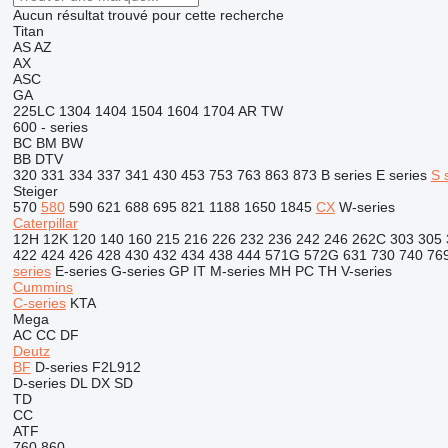
Aucun résultat trouvé pour cette recherche
Titan
AS
AZ
AX
ASC
GA
225LC
1304
1404
1504
1604
1704
AR
TW
600 - series
BC
BM
BW
BB
DTV
320
331
334
337
341
430
453
753
763
863
873
B series
E series
S 
Steiger
570
580
590
621
688
695
821
1188
1650
1845
CX
W-series
Caterpillar
12H
12K
120
140
160
215
216
226
232
236
242
246
262C
303
305
422
424
426
428
430
432
434
438
444
571G
572G
631
730
740
76
series
E-series
G-series
GP
IT
M-series
MH
PC
TH
V-series
Cummins
C-series
KTA
Mega
AC
CC
DF
Deutz
BF
D-series
F2L912
D-series
DL
DX
SD
TD
CC
ATF
760
860