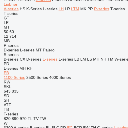
Liebherr
A-series
HS
K-Series
L-series
LH
LR
LTM
MK
PR
R-series
T-series
T-series
GT
LE
MT
50
60
12
714
MB
P-series
D-series
L-series
MT
Pajero
S-series
B-series
CX
D-series
E-series
L-series
LB
LM
LS
MH
NH
TM
W-seri
PD
L-series
MH
RH
EB
1100 Series
2500 Series
4000 Series
RW
SKL
643
835
SD
SH
ATF
TB
T-series
820
890
970
TL
TV
TW
W
6300
A-series
B-series
BL
BLC
DD
EC
ECR
EW
FH
G-series
L-serie