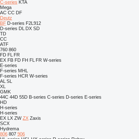
C-series
KTA
Mega
AC
CC
DF
Deutz
BF
D-series
F2L912
D-series
DL
DX
SD
TD
CC
ATF
760
860
FD
FL
FR
EX
FB
FD
FH
FL
FR
W-series
E-series
F-series
MHL
F-series
HCR
W-series
AL
SL
XL
GMK
44C
44D
55D
B-series
C-series
D-series
E-series
HD
H-series
H-series
EX
LX
ZW
ZX
Zaxis
SCX
Hydrema
806
807
906