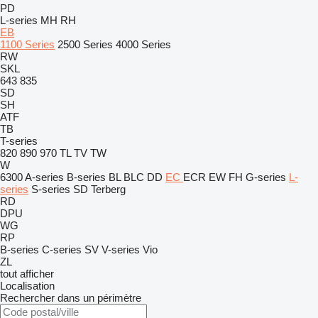
PD
L-series
MH
RH
EB
1100 Series
2500 Series
4000 Series
RW
SKL
643
835
SD
SH
ATF
TB
T-series
820
890
970
TL
TV
TW
W
6300
A-series
B-series
BL
BLC
DD
EC
ECR
EW
FH
G-series
L-
series
S-series
SD
Terberg
RD
DPU
WG
RP
B-series
C-series
SV
V-series
Vio
ZL
tout afficher
Localisation
Rechercher dans un périmètre