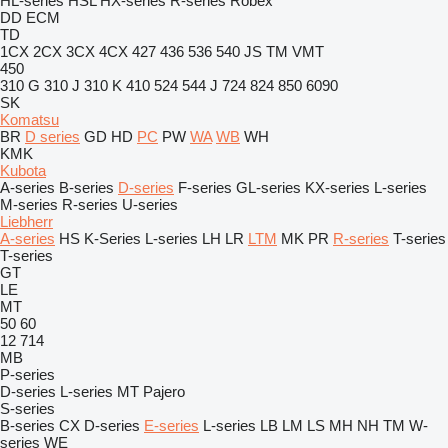
HL-series
HSL
HX-series
R-series
Robex
DD
ECM
TD
1CX
2CX
3CX
4CX
427
436
536
540
JS
TM
VMT
450
310 G
310 J
310 K
410
524
544 J
724
824
850
6090
SK
Komatsu
BR
D series
GD
HD
PC
PW
WA
WB
WH
KMK
Kubota
A-series
B-series
D-series
F-series
GL-series
KX-series
L-series
M-series
R-series
U-series
Liebherr
A-series
HS
K-Series
L-series
LH
LR
LTM
MK
PR
R-series
T-series
T-series
GT
LE
MT
50
60
12
714
MB
P-series
D-series
L-series
MT
Pajero
S-series
B-series
CX
D-series
E-series
L-series
LB
LM
LS
MH
NH
TM
W-
series
WE