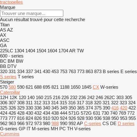
tractopelles
Marque
Aucun résultat trouvé pour cette recherche
Titan
AS
AZ
AX
ASC
GA
225LC
1304
1404
1504
1604
1704
AR
TW
600 - series
BC
BM
BW
BB
DTV
320
331
334
337
341
430
453
753
763
773
863
873
B series
E series
S series
T series
Steiger
570
580
590
621
688
695
821
1188
1650
1845
CX
W-series
Caterpillar
12H
12K
120
140
160
215
216
226
232
236
242
246
262C
303
305
306
307
308
311
312
313
314
315
316
317
318
320
321
322
323
324
325
326
329
330
336
340
345
349
350
365
374
375
390
416
420
422
424
426
428
430
432
434
438
444
571G
572G
631
730
740
769
772
773
777
816
824
826
910
920
924
926
928
930
936
938
950
953
955
962
963
966
972
973
980
988
990
992
AP
C-series
CS
DE
D series
G-series
GP
IT
M-series
MH
PC
TH
V-series
Cummins