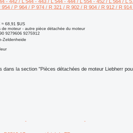
44 - 442 / L 544 - 443 / L 544 - 444 / L 554 - 452 / L 564 / L 
 954 / P 964 / P 974 / R 321 / R 902 / R 904 / R 912 / R 914
€
≈ 68,91 $US
 de moteur - autre pièce détachée du moteur
490 9279606 9275912
n-Zeldenheide
deur
 dans la section "Pièces détachées de moteur Liebherr pou