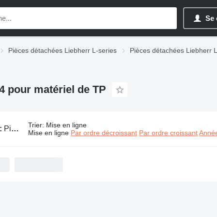
Se 
Pièces détachées Liebherr L-series
Pièces détachées Liebherr 
4 pour matériel de TP
Trier
:
Mise en ligne
:
Pièces détachées de moteur Liebherr L 574 pour matériel de TP
Mise en ligne
Par ordre décroissant
Par ordre croissant
Année