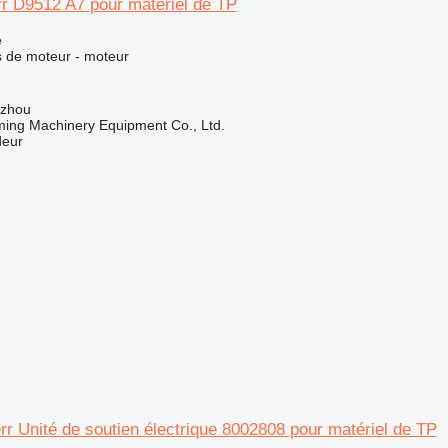
rr D9512 A7 pour matériel de TP
e
 de moteur - moteur
gzhou
ing Machinery Equipment Co., Ltd.
deur
rr Unité de soutien électrique 8002808 pour matériel de TP