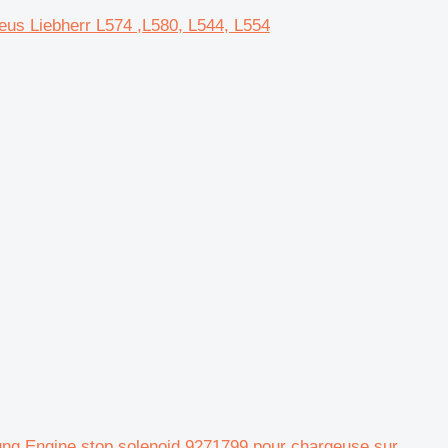
neus Liebherr L574 ,L580, L544, L554
tung,Engine stop solenoid 9271799 pour chargeuse sur