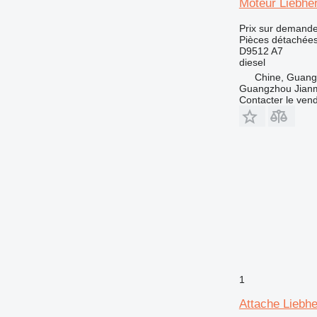
Moteur Liebhe
740
769
Prix sur demand
Pièces détachées
772
D9512 A7
773
diesel
Chine, Guan
777
Guangzhou Jianm
816
Contacter le ven
824
826
910
920
924
926
928
930
936
938
1
950
953
Attache Liebhe
955