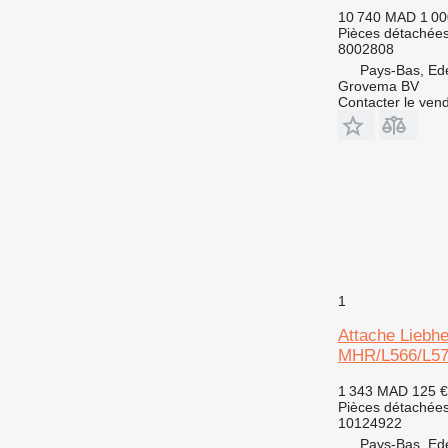
10 740 MAD
1 00
962
Pièces détachées
963
8002808
Pays-Bas, Ed
966
Grovema BV
972
Contacter le ven
973
980
988
990
992
AP
C-series
CS
1
DE
Attache Liebh
D series
MHR/L566/L57
E-series
G-series
1 343 MAD
125 €
Pièces détachées
GP
10124922
IT
Pays-Bas, Ed