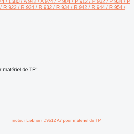
574 / L580 / A 942 / A 974 / P 904 / P 912 / P 932 / P 934 / P
 / R 922 / R 924 / R 932 / R 934 / R 942 / R 944 / R 954 /
r matériel de TP"
moteur Liebherr D9512 A7 pour matériel de TP