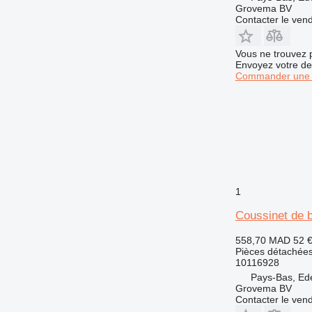
M-series
Grovema BV
Contacter le ven
MH
PC
Vous ne trouvez 
TH
Envoyez votre de
V-series
Commander une 
1
Coussinet de b
558,70 MAD
52 
Pièces détachées 
10116928
Pays-Bas, Ed
Grovema BV
Contacter le ven