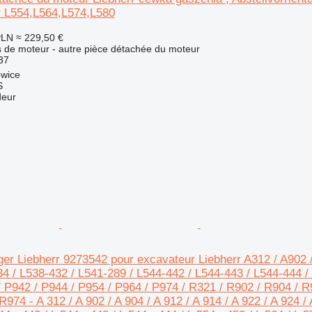
r L554,L564,L574,L580
PLN
≈ 229,50 €
 de moteur - autre pièce détachée du moteur
37
owice
S
deur
er Liebherr 9273542 pour excavateur Liebherr A312 / A902 / 
4 / L538-432 / L541-289 / L544-442 / L544-443 / L544-444 / 
/ P942 / P944 / P954 / P964 / P974 / R321 / R902 / R904 / R
974 - A 312 / A 902 / A 904 / A 912 / A 914 / A 922 / A 924 / A