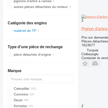
pignons d'arbre à cames
autres pièces détachées du moteur
2
Catégorie des engins
Pignon d'arbre
matériel de TP
excavateurs
Prix sur demand
Pièces détachées
chargeuses construction
tractopelles
7623677
Type d'une pièce de rechange
chargeuses sur pneus
Turquie
Colbeyoglu
pièce détachée d'origine
Contacter le ven
Marque
Caterpillar
Titan
AS
AX
ASC
GA
225LC
600 - series
BC
BB
320
Steiger
570
Cummins
AZ
1304
BM
DTV
331
580
12H
Deutz
1404
BW
334
590
12K
C-series
Mega
AC
Komatsu
1504
337
621
120
KTA
CC
BF
D-series
TD
CC
ATF
760
FD
EX
E-series
F-series
F-series
AL
XL
GMK
44C
HD
H-series
H-series
EX
SCX
806
HL-series
DD
TD
1CX
450
310 G
SK
2