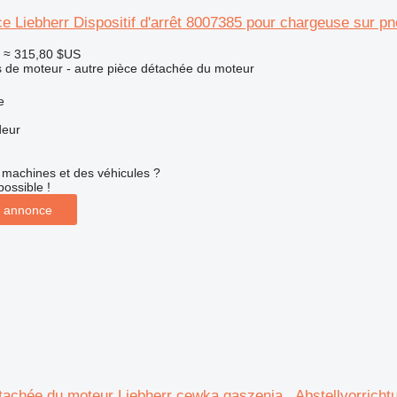
e Liebherr Dispositif d'arrêt 8007385 pour chargeuse sur p
≈ 315,80 $US
 de moteur - autre pièce détachée du moteur
e
deur
machines et des véhicules ?
possible !
 annonce
tachée du moteur Liebherr cewka gaszenia , Abstellvorrich