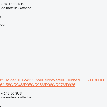
0 €
≈ 1 149 $US
 de moteur - attache
e
deur
err Holder 10124922 pour excavateur Liebherr LH60 C/
6/L580/R946/R950/R956/R960/R976/D936
≈ 143,60 $US
 de moteur - attache
e