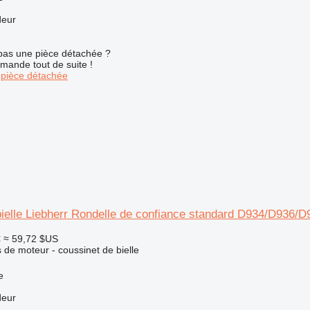
deur
pas une pièce détachée ?
mande tout de suite !
pièce détachée
ielle Liebherr Rondelle de confiance standard D934/D936/D
€
≈ 59,72 $US
de moteur - coussinet de bielle
e
deur