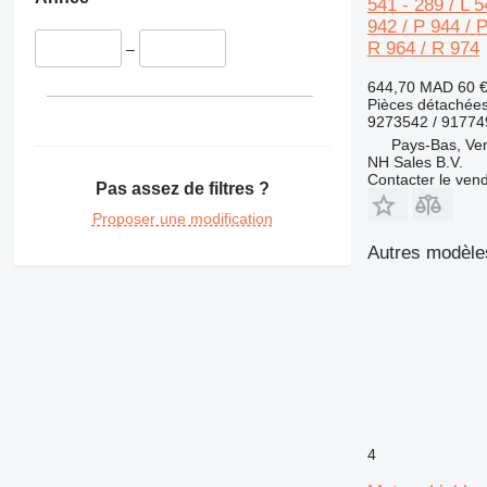
541 - 289 / L 5
365
942 / P 944 / P
374
R 964 / R 974
–
375
390
644,70 MAD
60 
Pièces détachées
416
9273542 / 9177
420
Pays-Bas, Ve
NH Sales B.V.
422
Contacter le ven
Pas assez de filtres ?
424
426
Proposer une modification
428
Autres modèles
430
432
434
438
444
571G
572G
631
4
730