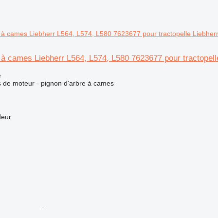
 à cames Liebherr L564, L574, L580 7623677 pour tractopell
e
 de moteur - pignon d'arbre à cames
deur