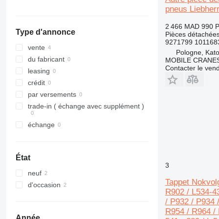
pneus Liebher
315
L 574
LTM 1100
PR754
R918
316
L 576
LTM 1300
R920
2 466 MAD
990 
Type d'annonce
Pièces détachées
317
L 580
R922
9271799 101168
318
R924
vente
Pologne, Kat
320
R926
du fabricant
MOBILE CRANE
Contacter le ven
321
R932
leasing
322
R934
crédit
323
R936
par versements
324
R942
trade-in ( échange avec supplément )
325
R944
échange
326
R946
329
R954
330
R956
État
336
R964
3
neuf
340
R974
Tappet Nokvolg
d'occasion
345
R984
R902 / L534-43
349
/ P932 / P934 
350
R954 / R964 / R
Année