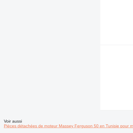
769
772
773
777
816
824
826
910
920
924
926
928
930
936
938
950
953
Voir aussi
955
Pièces détachées de moteur Massey Ferguson 50 en Tunisie pour m
962