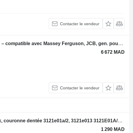
Contacter le vendeur
Bloc-moteur 6T – 123 kW / 2300 tr/min – compatible avec Massey Ferguson, JCB, gen. pour matériel de TP Massey Ferguson JCB
6 672 MAD
Contacter le vendeur
Massey Ferguson Volant moteur 60hx, couronne dentée 3121e01a/2, 3121e013 3121E01A/2 pour tractopelle Massey Ferguson 60hx
1 290 MAD