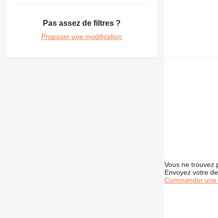
374
375
Pas assez de filtres ?
390
Proposer une modification
416
420
422
424
426
428
430
432
434
438
444
Vous ne trouvez 
571G
Envoyez votre de
572G
Commander une 
631
730
740