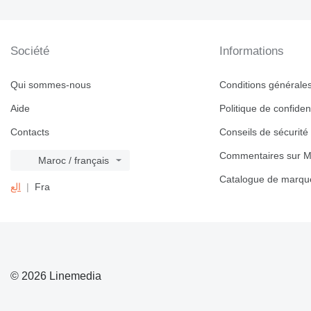
963
966
972
Société
Informations
973
980
Qui sommes-nous
Conditions générales 
988
Aide
Politique de confident
990
992
Contacts
Conseils de sécurité
AP
Commentaires sur M
Maroc / français
C-series
Catalogue de marqu
CS
الع
Fra
DE
D series
G-series
GP
IT
© 2026 Linemedia
M-series
MH