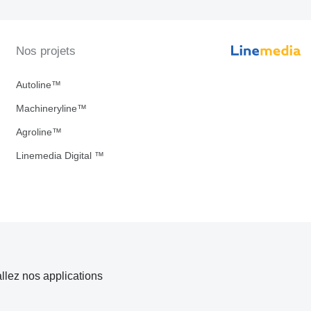
Nos projets
Autoline™
Machineryline™
Agroline™
Linemedia Digital ™
allez nos applications