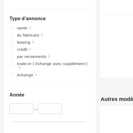
316
317
Type d'annonce
318
320
vente
321
du fabricant
322
leasing
323
crédit
324
par versements
325
trade-in ( échange avec supplément )
326
échange
329
330
336
Année
340
Autres modè
345
–
349
350
365