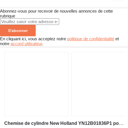
Abonnez-vous pour recevoir de nouvelles annonces de cette
rubrique
S'abonner
En cliquant ici, vous acceptez notre
politique de confidentialité
et
notre
accord utilisateur
.
Chemise de cylindre New Holland YN12B01836P1 pour excavateur New Holland E215 E215B E215C SK260 SK200-8 SK210-8 SK210-9 SK260-9 SK210D-8 SK200-6ES SK210LC-8 SK210LC-6E SK210DLC-8 SK250LC-6E SK200LC-6ES