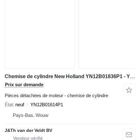
Chemise de cylindre New Holland YN12B01836P1 - YN12B01614P1 pour excavateur New Holland E215 E215B E215C
Prix sur demande
Pièces détachées de moteur - chemise de cylindre
État
neuf
YN12B01614P1
Pays-Bas, Wouw
J&Th van der Veldt BV