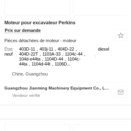
Moteur pour excavateur Perkins
Prix sur demande
Pièces détachées de moteur - moteur
État
403D-11，403j-11，404D‑22，
diesel
neuf
404D‑22T，1103A-33，1104c-44，
104d-e44ta，1104D-44，1104c-
44ta，1104d-44t，1106D...
Chine, Guangzhou
Guangzhou Jianming Machinery Equipment Co., Ltd.