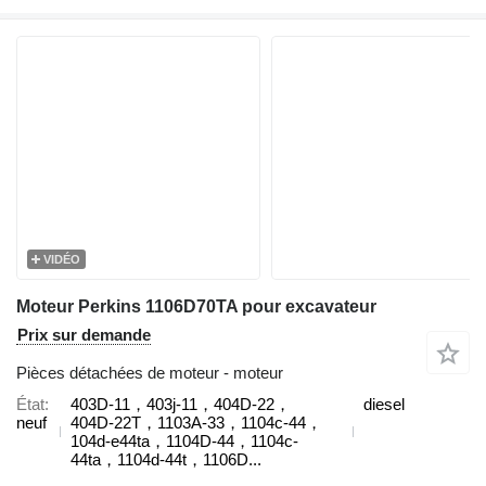
VIDÉO
Moteur Perkins 1106D70TA pour excavateur
Prix sur demande
Pièces détachées de moteur - moteur
État
403D-11，403j-11，404D‑22，
diesel
neuf
404D‑22T，1103A-33，1104c-44，
104d-e44ta，1104D-44，1104c-
44ta，1104d-44t，1106D...