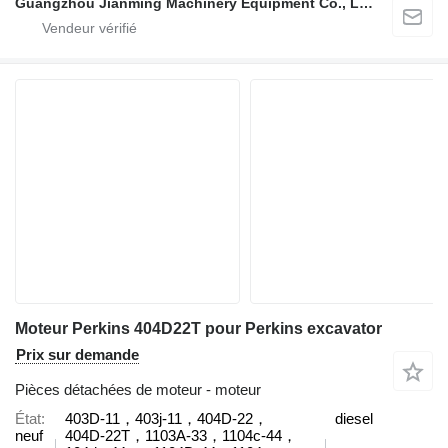
Guangzhou Jianming Machinery Equipment Co., Ltd.
Moteur Perkins 404D22T pour Perkins excavator
Prix sur demande
Pièces détachées de moteur - moteur
État
403D-11，403j-11，404D‑22，
diesel
neuf
404D‑22T，1103A-33，1104c-44，