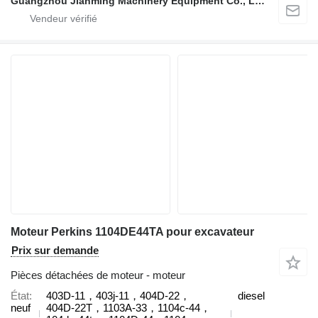
Guangzhou Jianming Machinery Equipment Co., Ltd.
Moteur Perkins 1104DE44TA pour excavateur
Prix sur demande
Pièces détachées de moteur - moteur
État
403D-11，403j-11，404D‑22，
diesel
neuf
404D‑22T，1103A-33，1104c-44，