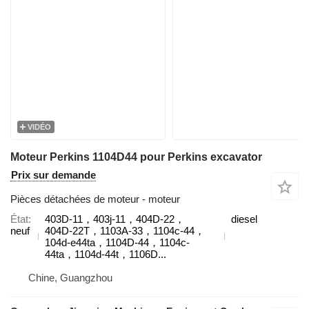
VIDÉO
Moteur Perkins 1104D44 pour Perkins excavator
Prix sur demande
Pièces détachées de moteur - moteur
État
403D-11，403j-11，404D‑22，
diesel
neuf
404D‑22T，1103A-33，1104c-44，
104d-e44ta，1104D-44，1104c-
44ta，1104d-44t，1106D...
Chine, Guangzhou