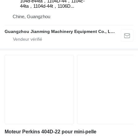
104d-e44ta，1104D-44，1104c-
44ta，1104d-44t，1106D...
Chine, Guangzhou
Guangzhou Jianming Machinery Equipment Co., Ltd.
Moteur Perkins 404D-22 pour mini-pelle