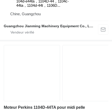
104d-e44ta，1104D-44，1104c-
44ta，1104d-44t，1106D...
Chine, Guangzhou
Guangzhou Jianming Machinery Equipment Co., Ltd.
Moteur Perkins 1104D-44TA pour midi pelle