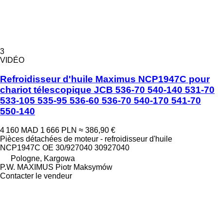
3
VIDÉO
Refroidisseur d'huile Maximus NCP1947C pour
chariot télescopique JCB 536-70 540-140 531-70
533-105 535-95 536-60 536-70 540-170 541-70
550-140
4 160 MAD
1 666 PLN
≈ 386,90 €
Pièces détachées de moteur - refroidisseur d'huile
NCP1947C OE 30/927040 30927040
Pologne, Kargowa
P.W. MAXIMUS Piotr Maksymów
Contacter le vendeur