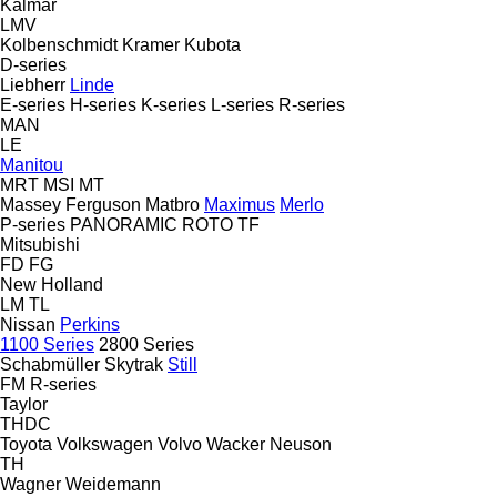
Kalmar
LMV
Kolbenschmidt
Kramer
Kubota
D-series
Liebherr
Linde
E-series
H-series
K-series
L-series
R-series
MAN
LE
Manitou
MRT
MSI
MT
Massey Ferguson
Matbro
Maximus
Merlo
P-series
PANORAMIC
ROTO
TF
Mitsubishi
FD
FG
New Holland
LM
TL
Nissan
Perkins
1100 Series
2800 Series
Schabmüller
Skytrak
Still
FM
R-series
Taylor
THDC
Toyota
Volkswagen
Volvo
Wacker Neuson
TH
Wagner
Weidemann