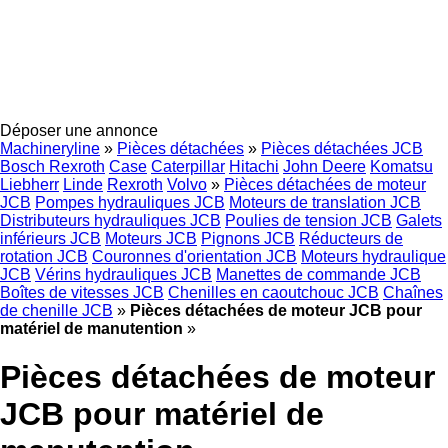
Déposer une annonce
Machineryline
»
Pièces détachées
»
Pièces détachées JCB
Bosch Rexroth
Case
Caterpillar
Hitachi
John Deere
Komatsu
Liebherr
Linde
Rexroth
Volvo
»
Pièces détachées de moteur
JCB
Pompes hydrauliques JCB
Moteurs de translation JCB
Distributeurs hydrauliques JCB
Poulies de tension JCB
Galets
inférieurs JCB
Moteurs JCB
Pignons JCB
Réducteurs de
rotation JCB
Couronnes d'orientation JCB
Moteurs hydraulique
JCB
Vérins hydrauliques JCB
Manettes de commande JCB
Boîtes de vitesses JCB
Chenilles en caoutchouc JCB
Chaînes
de chenille JCB
»
Pièces détachées de moteur JCB pour
matériel de manutention
»
Pièces détachées de moteur
JCB pour matériel de