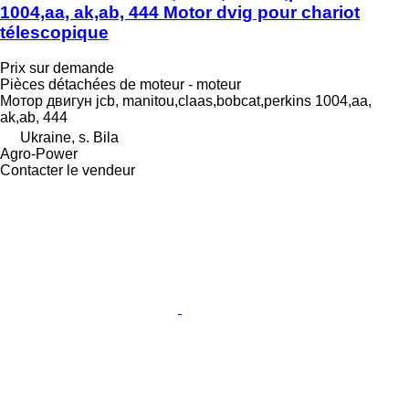
1004,aa, ak,ab, 444 Motor dvig pour chariot
télescopique
Prix sur demande
Pièces détachées de moteur - moteur
Мотор двигун jcb, manitou,claas,bobcat,perkins 1004,aa,
ak,ab, 444
Ukraine, s. Bila
Agro-Power
Contacter le vendeur