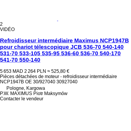
2
VIDÉO
Refroidisseur intermédiaire Maximus NCP1947B
pour chariot télescopique JCB 536-70 540-140
531-70 533-105 535-95 536-60 536-70 540-170
541-70 550-140
5 653 MAD
2 264 PLN
≈ 525,80 €
Pièces détachées de moteur - refroidisseur intermédiaire
NCP1947B OE 30/927040 30927040
Pologne, Kargowa
P.W. MAXIMUS Piotr Maksymów
Contacter le vendeur