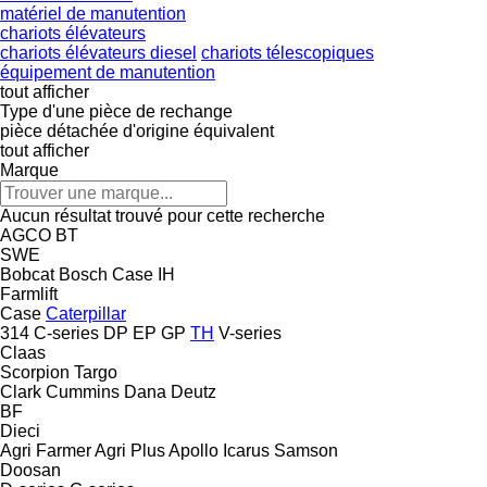
matériel de manutention
chariots élévateurs
chariots élévateurs diesel
chariots télescopiques
équipement de manutention
tout afficher
Type d'une pièce de rechange
pièce détachée d'origine
équivalent
tout afficher
Marque
Aucun résultat trouvé pour cette recherche
AGCO
BT
SWE
Bobcat
Bosch
Case IH
Farmlift
Case
Caterpillar
314
C-series
DP
EP
GP
TH
V-series
Claas
Scorpion
Targo
Clark
Cummins
Dana
Deutz
BF
Dieci
Agri Farmer
Agri Plus
Apollo
Icarus
Samson
Doosan