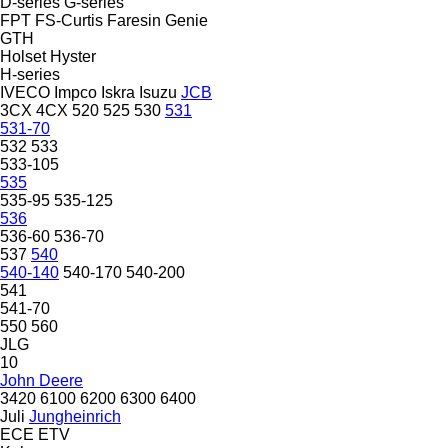
D-series
G-series
FPT
FS-Curtis
Faresin
Genie
GTH
Holset
Hyster
H-series
IVECO
Impco
Iskra
Isuzu
JCB
3CX
4CX
520
525
530
531
531-70
532
533
533-105
535
535-95
535-125
536
536-60
536-70
537
540
540-140
540-170
540-200
541
541-70
550
560
JLG
10
John Deere
3420
6100
6200
6300
6400
Juli
Jungheinrich
ECE
ETV