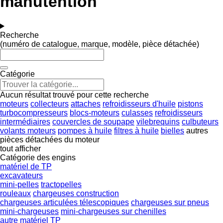
manutention
Recherche
(numéro de catalogue, marque, modèle, pièce détachée)
Catégorie
Aucun résultat trouvé pour cette recherche
moteurs
collecteurs
attaches
refroidisseurs d'huile
pistons
turbocompresseurs
blocs-moteurs
culasses
refroidisseurs
intermédiaires
couvercles de soupape
vilebrequins
culbuteurs
volants moteurs
pompes à huile
filtres à huile
bielles
autres
pièces détachées du moteur
tout afficher
Catégorie des engins
matériel de TP
excavateurs
mini-pelles
tractopelles
rouleaux
chargeuses construction
chargeuses articulées télescopiques
chargeuses sur pneus
mini-chargeuses
mini-chargeuses sur chenilles
autre matériel TP