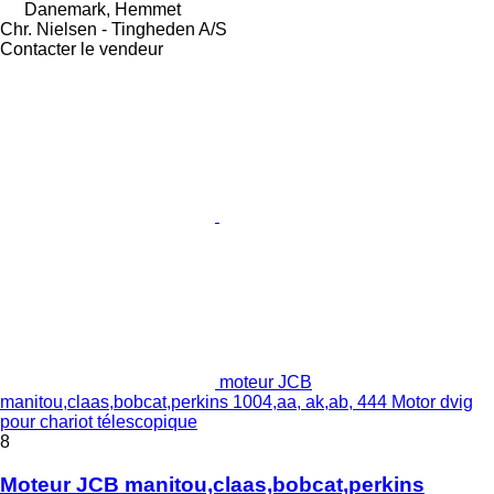
Danemark, Hemmet
Chr. Nielsen - Tingheden A/S
Contacter le vendeur
moteur JCB
manitou,claas,bobcat,perkins 1004,aa, ak,ab, 444 Motor dvig
pour chariot télescopique
8
Moteur JCB manitou,claas,bobcat,perkins