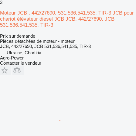
3
Moteur JCB , 442/27690, 531,536,541,535, TIR-3 JCB pour
chariot élévateur diesel JCB JCB, 442/27690, JCB
531,536,541,535, TIR-3
Prix sur demande
Pièces détachées de moteur - moteur
JCB, 442/27690, JCB 531,536,541,535, TIR-3
Ukraine, Chortkiv
Agro-Power
Contacter le vendeur