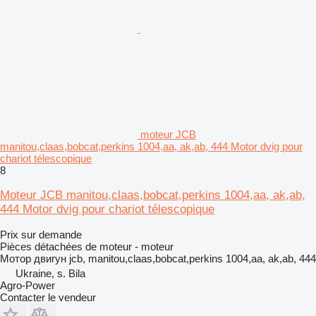
moteur JCB
manitou,claas,bobcat,perkins 1004,aa, ak,ab, 444 Motor dvig pour
chariot télescopique
8
Moteur JCB manitou,claas,bobcat,perkins 1004,aa, ak,ab,
444 Motor dvig pour chariot télescopique
Prix sur demande
Pièces détachées de moteur - moteur
Мотор двигун jcb, manitou,claas,bobcat,perkins 1004,aa, ak,ab, 444
Ukraine, s. Bila
Agro-Power
Contacter le vendeur