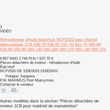
3
VIDÉO
Refroidisseur d'huile Maximus NCP2020 pour chariot
télescopique JCB 536-70 536-60 531-70 541-70 560-80
535-95 550-80 540-140 540-200 540-170 550-140 550-170
6 857 MAD
2 746 PLN
≈ 637,70 €
Pièces détachées de moteur - refroidisseur d'huile
État
neuf
NCP2020 OE 333E0033 333/E0033
Pologne, Kargowa
P.W. MAXIMUS Piotr Maksymów
Contacter le vendeur
Autres modèles dans la section "Pièces détachées de
moteur JCB pour matériel de manutention"