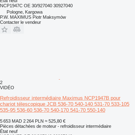
État
neuf
NCP1947C OE 30/927040 30927040
Pologne, Kargowa
P.W. MAXIMUS Piotr Maksymów
Contacter le vendeur
2
VIDÉO
Refroidisseur intermédiaire Maximus NCP1947B pour
chariot télescopique JCB 536-70 540-140 531-70 533-105
535-95 536-60 536-70 540-170 541-70 550-140
5 653 MAD
2 264 PLN
≈ 525,80 €
Pièces détachées de moteur - refroidisseur intermédiaire
État
neuf