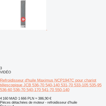
3
VIDÉO
Refroidisseur d'huile Maximus NCP1947C pour chariot
télescopique JCB 536-70 540-140 531-70 533-105 535-95
536-60 536-70 540-170 541-70 550-140
4 160 MAD
1 666 PLN
≈ 386,90 €
Pièces détachées de moteur - refroidisseur d'huile