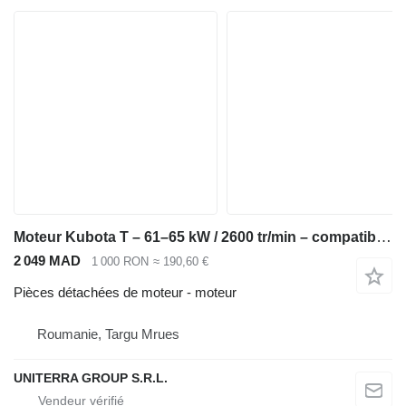
Moteur Kubota T – 61–65 kW / 2600 tr/min – compatible Bobcat S250, Kubota M6040, pour mini-chargeuse Bobcat S220 S250 T250
2 049 MAD
1 000 RON
≈ 190,60 €
Pièces détachées de moteur - moteur
Roumanie, Targu Mrues
UNITERRA GROUP S.R.L.