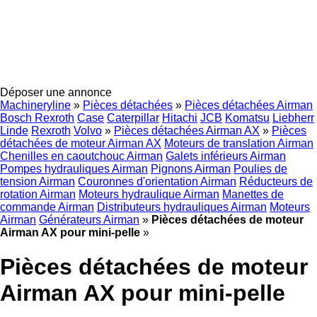
Déposer une annonce
Machineryline
»
Pièces détachées
»
Pièces détachées Airman
Bosch Rexroth
Case
Caterpillar
Hitachi
JCB
Komatsu
Liebherr
Linde
Rexroth
Volvo
»
Pièces détachées Airman AX
»
Pièces
détachées de moteur Airman AX
Moteurs de translation Airman
Chenilles en caoutchouc Airman
Galets inférieurs Airman
Pompes hydrauliques Airman
Pignons Airman
Poulies de
tension Airman
Couronnes d'orientation Airman
Réducteurs de
rotation Airman
Moteurs hydraulique Airman
Manettes de
commande Airman
Distributeurs hydrauliques Airman
Moteurs
Airman
Générateurs Airman
»
Pièces détachées de moteur
Airman AX pour mini-pelle
»
Pièces détachées de moteur
Airman AX pour mini-pelle