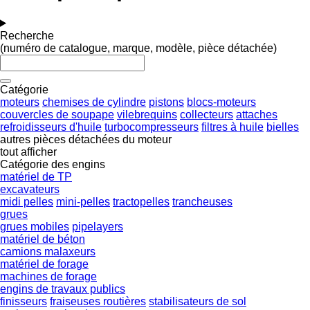
Recherche
(numéro de catalogue, marque, modèle, pièce détachée)
Catégorie
moteurs
chemises de cylindre
pistons
blocs-moteurs
couvercles de soupape
vilebrequins
collecteurs
attaches
refroidisseurs d'huile
turbocompresseurs
filtres à huile
bielles
autres pièces détachées du moteur
tout afficher
Catégorie des engins
matériel de TP
excavateurs
midi pelles
mini-pelles
tractopelles
trancheuses
grues
grues mobiles
pipelayers
matériel de béton
camions malaxeurs
matériel de forage
machines de forage
engins de travaux publics
finisseurs
fraiseuses routières
stabilisateurs de sol