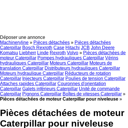
Déposer une annonce
Machineryline
»
Pièces détachées
»
Pièces détachées
Caterpillar
Bosch Rexroth
Case
Hitachi
JCB
John Deere
Komatsu
Liebherr
Linde
Rexroth
Volvo
»
Pièces détachées de
moteur Caterpillar
Pompes hydrauliques Caterpillar
Vérins
hydrauliques Caterpillar
Moteurs Caterpillar
Moteurs de
translation Caterpillar
Distributeurs hydrauliques Caterpillar
Moteurs hydraulique Caterpillar
Réducteurs de rotation
Caterpillar
Injecteurs Caterpillar
Poulies de tension Caterpillar
Attaches rapides Caterpillar
Couronnes d'orientation
Caterpillar
Galets inférieurs Caterpillar
Unité de commande
Caterpillar
Pignons Caterpillar
Boîtes de vitesses Caterpillar
»
Pièces détachées de moteur Caterpillar pour niveleuse
»
Pièces détachées de moteur
Caterpillar pour niveleuse