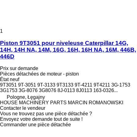
1
Piston 9T3051 pour niveleuse Caterpillar 14G,
14H, 14H NA, 14M, 16G, 16H, 16H NA, 16M, 446B,
446D
Prix sur demande
Pièces détachées de moteur - piston
État
neuf
9T3051 9T-3051 9T-3133 9T3133 9T-4211 9T4211 3G-1753
3G1753 3G-8076 3G8076 8J-0113 8J0113 163-0326...
Pologne, Łęgajny
HOUSE MACHINERY PARTS MARCIN ROMANOWSKI
Contacter le vendeur
Vous ne trouvez pas une pièce détachée ?
Envoyez votre demande tout de suite !
Commander une pièce détachée