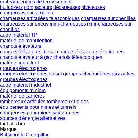
rouleaux
engins de terrassement
bulldozers
compacteurs
décapeuses
niveleuses
chargeuses construction
chargeuses articulées télescopiques
chargeuses sur chenilles
chargeuses sur pneus
mini-chargeuses
mini-chargeuses sur
chenilles
autre matériel TP
matériel de manutention
chariots élévateurs
chariots élévateurs diesel
chariots élévateurs électriques
chariots élévateur à gaz
chariots télescopiques
matériel industriel
groupes électrogènes
groupes électrogènes diesel
groupes électrogènes gaz
autres
groupes électrogènes
autre matériel industriel
équipements miniers
matériel de carrières
tombereaux articulés
tombereaux rigides
équipements pour mines et tunnels
chargeuses pour mines souterraines
sources d'énergie alternatives
tout afficher
Marque
Baltacıoğlu
Caterpillar