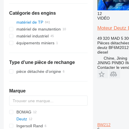
Catégorie des engins
12
VIDÉO
matériel de TP
Moteur Deutz
matériel de manutention
excavateurs
matériel industriel
grues
chariots élévateurs
midi pelles
49 320 MAD
5 3
Pièces détachées
équipements miniers
matériel de forage
groupes électrogènes
mini-pelles
grues mobiles
chariots télescopiques
deutz BF6M201
engins de travaux publics
compresseurs
matériel de carrières
tractopelles
machines de forage
autres groupes électrogènes
diesel
rouleaux
trancheuses
finisseurs
mini tombereaux
Chine, Jining
Type d'une pièce de rechange
JINING PINBO 
engins de terrassement
Contacter le ven
nacelles élévatrices
compacteurs
pièce détachée d'origine
chargeuses construction
nacelles articulées
autre matériel TP
chargeuses articulées
télescopiques
Marque
chargeuses sur pneus
mini-chargeuses
mini-chargeuses sur chenilles
BOMAG
ASC
Deutz
BM
DTV
CS
BW212
Ingersoll Rand
BW
BF
CC
HD