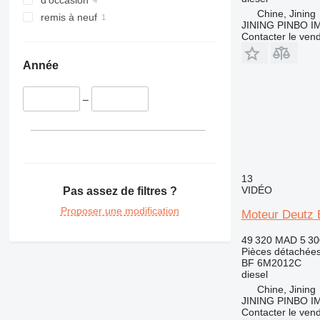
d'occasion
Chine, Jining
remis à neuf
JINING PINBO 
Contacter le ven
Année
–
13
VIDÉO
Pas assez de filtres ?
Proposer une modification
Moteur Deutz
49 320 MAD
5 3
Pièces détachées
BF 6M2012C
diesel
Chine, Jining
JINING PINBO 
Contacter le ven