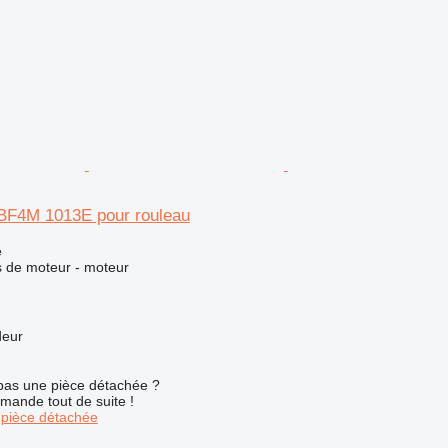
BF4M 1013E pour rouleau
e
 de moteur - moteur
deur
pas une pièce détachée ?
mande tout de suite !
pièce détachée