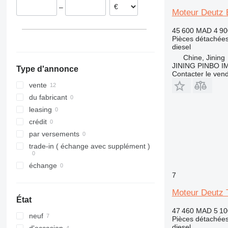
–
Moteur Deutz
45 600 MAD
4 9
Pièces détachées
diesel
Chine, Jining
JINING PINBO 
Type d'annonce
Contacter le ven
vente
du fabricant
leasing
crédit
par versements
trade-in ( échange avec supplément )
échange
7
Moteur Deutz 
État
47 460 MAD
5 1
neuf
Pièces détachées
diesel