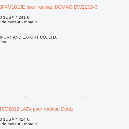
 BF4M1013E pour rouleau BOMAG BW213D-3
00 $US
≈ 4 241 €
 de moteur - moteur
IMPORT AND EXPORT CO.,LTD.
deur
TCD2012 L42V pour rouleau Deutz
00 $US
≈ 4 414 €
 de moteur - moteur