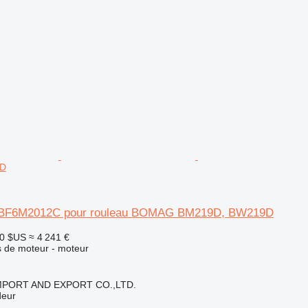
9D
 BF6M2012C pour rouleau BOMAG BM219D, BW219D
00 $US
≈ 4 241 €
 de moteur - moteur
IMPORT AND EXPORT CO.,LTD.
deur