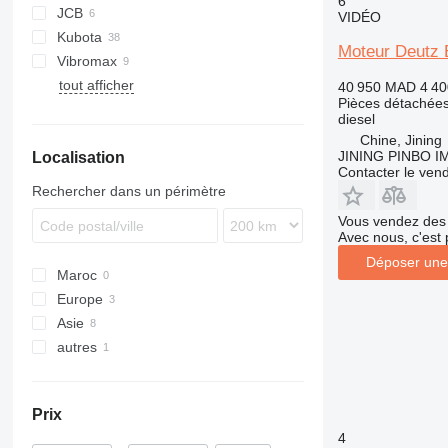
6
JCB
D-series
DD
BF6
VIDÉO
Kubota
VMT
Moteur Deutz
Vibromax
RW
TV
tout afficher
W
DD
40 950 MAD
4 4
Pièces détachées
diesel
Chine, Jining
JINING PINBO 
Localisation
Contacter le ven
Rechercher dans un périmètre
Vous vendez des 
Avec nous, c'est 
Déposer une
Maroc
Europe
Asie
Roumanie
autres
Italie
Chine
Turquie
Ukraine
Prix
4