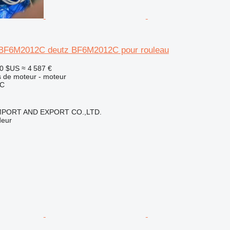
 BF6M2012C deutz BF6M2012C pour rouleau
00 $US
≈ 4 587 €
 de moteur - moteur
2C
IMPORT AND EXPORT CO.,LTD.
deur