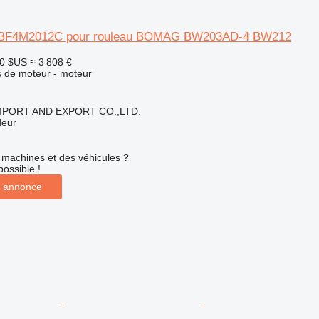
 BF4M2012C pour rouleau BOMAG BW203AD-4 BW212
00 $US
≈ 3 808 €
 de moteur - moteur
IMPORT AND EXPORT CO.,LTD.
deur
machines et des véhicules ?
possible !
 annonce