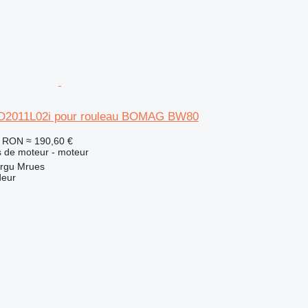
 D2011L02i pour rouleau BOMAG BW80
0 RON
≈ 190,60 €
 de moteur - moteur
rgu Mrues
deur