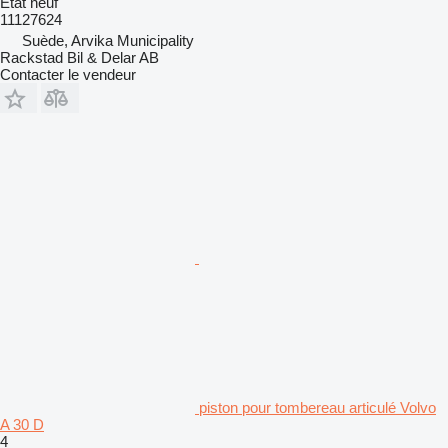
État
neuf
11127624
Suède, Arvika Municipality
Rackstad Bil & Delar AB
Contacter le vendeur
piston pour tombereau articulé Volvo
A 30 D
4