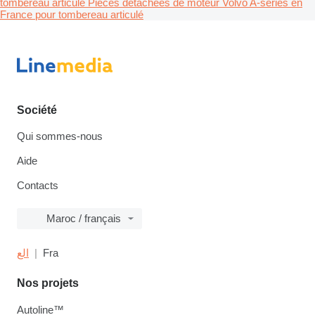
tombereau articulé
Pièces détachées de moteur Volvo A-series en
France pour tombereau articulé
Société
Qui sommes-nous
Aide
Contacts
Maroc / français
الع
Fra
Nos projets
Autoline™