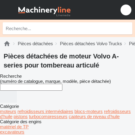
Pièces détachées
Pièces détachées Volvo Trucks
Pi
Pièces détachées de moteur Volvo A-
series pour tombereau articulé
Recherche
(numéro de catalogue, marque, modèle, pièce détachée)
Catégorie
moteurs
refroidisseurs intermédiaires
blocs-moteurs
refroidisseurs
d'huile
pistons
turbocompresseurs
capteurs de niveau d'huile
Catégorie des engins
matériel de TP
excavateurs