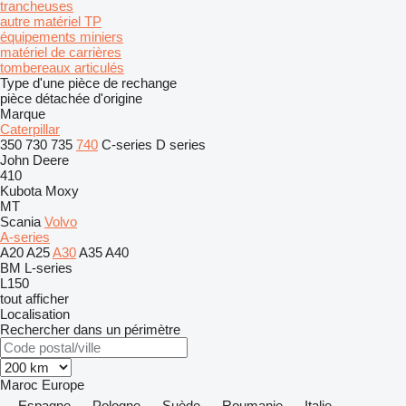
trancheuses
autre matériel TP
équipements miniers
matériel de carrières
tombereaux articulés
Type d'une pièce de rechange
pièce détachée d'origine
Marque
Caterpillar
350
730
735
740
C-series
D series
John Deere
410
Kubota
Moxy
MT
Scania
Volvo
A-series
A20
A25
A30
A35
A40
BM
L-series
L150
tout afficher
Localisation
Rechercher dans un périmètre
Maroc
Europe
Espagne
Pologne
Suède
Roumanie
Italie