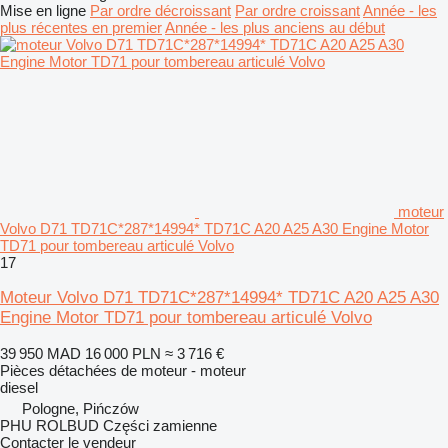
Mise en ligne
Par ordre décroissant
Par ordre croissant
Année - les
plus récentes en premier
Année - les plus anciens au début
moteur
Volvo D71 TD71C*287*14994* TD71C A20 A25 A30 Engine Motor
TD71 pour tombereau articulé Volvo
17
Moteur Volvo D71 TD71C*287*14994* TD71C A20 A25 A30
Engine Motor TD71 pour tombereau articulé Volvo
39 950 MAD
16 000 PLN
≈ 3 716 €
Pièces détachées de moteur - moteur
diesel
Pologne, Pińczów
PHU ROLBUD Części zamienne
Contacter le vendeur