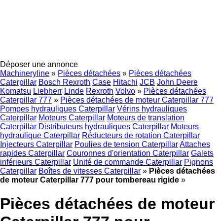
Déposer une annonce
Machineryline
»
Pièces détachées
»
Pièces détachées
Caterpillar
Bosch Rexroth
Case
Hitachi
JCB
John Deere
Komatsu
Liebherr
Linde
Rexroth
Volvo
»
Pièces détachées
Caterpillar 777
»
Pièces détachées de moteur Caterpillar 777
Pompes hydrauliques Caterpillar
Vérins hydrauliques
Caterpillar
Moteurs Caterpillar
Moteurs de translation
Caterpillar
Distributeurs hydrauliques Caterpillar
Moteurs
hydraulique Caterpillar
Réducteurs de rotation Caterpillar
Injecteurs Caterpillar
Poulies de tension Caterpillar
Attaches
rapides Caterpillar
Couronnes d'orientation Caterpillar
Galets
inférieurs Caterpillar
Unité de commande Caterpillar
Pignons
Caterpillar
Boîtes de vitesses Caterpillar
»
Pièces détachées
de moteur Caterpillar 777 pour tombereau rigide
»
Pièces détachées de moteur