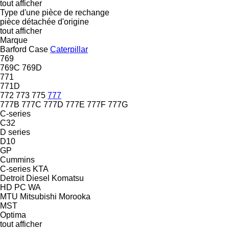
tout afficher
Type d'une pièce de rechange
pièce détachée d'origine
tout afficher
Marque
Barford
Case
Caterpillar
769
769C
769D
771
771D
772
773
775
777
777B
777C
777D
777E
777F
777G
C-series
C32
D series
D10
GP
Cummins
C-series
KTA
Detroit Diesel
Komatsu
HD
PC
WA
MTU
Mitsubishi
Morooka
MST
Optima
tout afficher