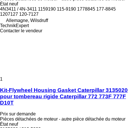
État
neuf
4N3411 / 4N-3411 1159190 115-9190 1778845 177-8845
1207127 120-7127
Allemagne, Wilsdruff
TechnikExpert
Contacter le vendeur
1
Kit-Flywheel Housing Gasket Caterpillar 3135020
pour tombereau rigide Caterpillar 772 773F 777F
D10T
Prix sur demande
Pièces détachées de moteur - autre pièce détachée du moteur
État
neuf