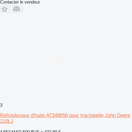
Contacter le vendeur
3
Refroidisseur d'huile AT349656 pour tractopelle John Deere
210LJ
4 653 MAD
500 $US
≈ 432,80 €