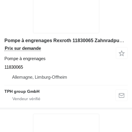
Pompe à engrenages Rexroth 11830065 Zahnradpumpe, Liebherr A934C, A954C pour excavateur Liebherr A934C, A954C
Prix sur demande
Pompe à engrenages
11830065
Allemagne, Limburg-Offheim
TPH group GmbH