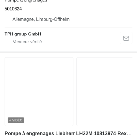
5010624
Allemagne, Limburg-Offheim
TPH group GmbH
VIDÉO
Pompe à engrenages Liebherr LH22M-10813974-Rexroth 1517223324-Gearpump pour excavateur