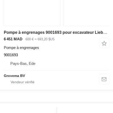
Pompe à engrenages 9001693 pour excavateur Liebherr R926 COMP / R946 LC / R946 NLC
6 451 MAD
600 €
≈ 693,20 $US
Pompe à engrenages
9001693
Pays-Bas, Ede
Grovema BV