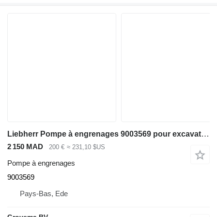
Liebherr Pompe à engrenages 9003569 pour excavateur Liebherr R954B / R964B / R974B / R964
2 150 MAD
200 €
≈ 231,10 $US
Pompe à engrenages
9003569
Pays-Bas, Ede