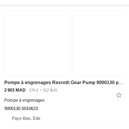
Pompe à engrenages Rexroth Gear Pump 9000130 pour excavateur Liebherr A904C Li/R904/A904C Li EDC/R904C/A900C Li /R900C Li
2 903 MAD
270 €
≈ 312 $US
Pompe à engrenages
9000130 5010623
Pays-Bas, Ede