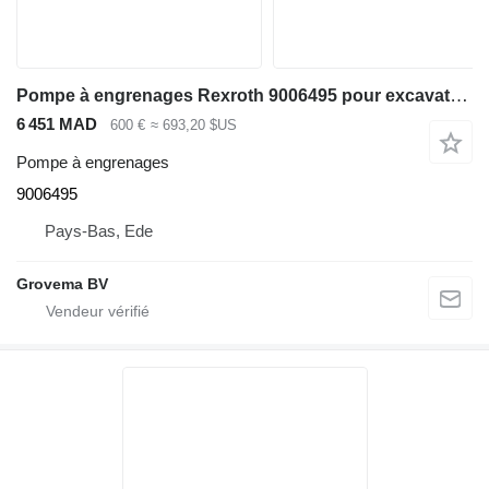
Pompe à engrenages Rexroth 9006495 pour excavateur Liebherr A918 / A920 / LH24 M / LH26 M / LH26 EC
6 451 MAD
600 €
≈ 693,20 $US
Pompe à engrenages
9006495
Pays-Bas, Ede
Grovema BV