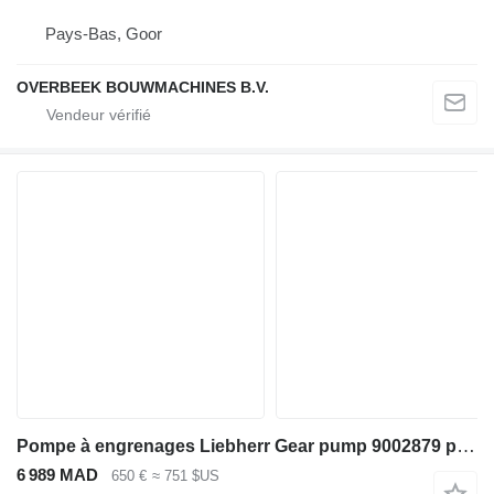
Pays-Bas, Goor
OVERBEEK BOUWMACHINES B.V.
Pompe à engrenages Liebherr Gear pump 9002879 pour excavateur Liebherr A312 / A314 Li / A314
6 989 MAD
650 €
≈ 751 $US