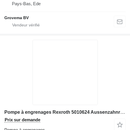
Pays-Bas, Ede
Grovema BV
Pompe à engrenages Rexroth 5010624 Aussenzahnradpumpe, Liebherr 914C, 924C, 934B, 954C pour excavateur Liebherr 914C, 924C
Prix sur demande
Pompe à engrenages