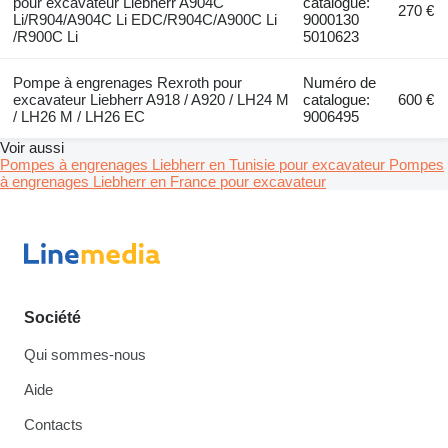
pour excavateur Liebherr A904C
catalogue:
270 €
Li/R904/A904C Li EDC/R904C/A900C Li
9000130
/R900C Li
5010623
Pompe à engrenages Rexroth pour
Numéro de
excavateur Liebherr A918 / A920 / LH24 M
catalogue:
600 €
/ LH26 M / LH26 EC
9006495
Voir aussi
Pompes à engrenages Liebherr en Tunisie pour excavateur
Pompes
à engrenages Liebherr en France pour excavateur
Société
Qui sommes-nous
Aide
Contacts