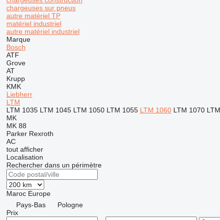
chargeuses construction
chargeuses sur pneus
autre matériel TP
matériel industriel
autre matériel industriel
Marque
Bosch
ATF
Grove
AT
Krupp
KMK
Liebherr
LTM
LTM 1035
LTM 1045
LTM 1050
LTM 1055
LTM 1060
LTM 1070
LTM
MK
MK 88
Parker
Rexroth
AC
tout afficher
Localisation
Rechercher dans un périmètre
Maroc
Europe
Pays-Bas
Pologne
Prix