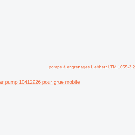
pompe à engrenages Liebherr LTM 1055-3.2
ar pump 10412926 pour grue mobile