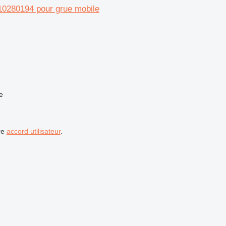
0280194 pour grue mobile
e
re
accord utilisateur
.