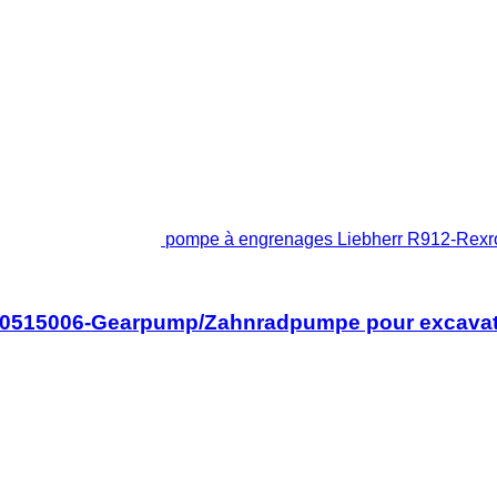
pompe à engrenages Liebherr R912-Rex
510515006-Gearpump/Zahnradpumpe pour excava