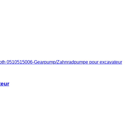
roth 0510515006-Gearpump/Zahnradpumpe pour excavateur
teur