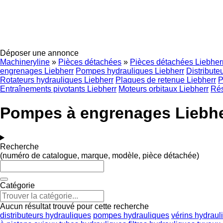
Déposer une annonce
Machineryline
»
Pièces détachées
»
Pièces détachées Liebher
engrenages Liebherr
Pompes hydrauliques Liebherr
Distribute
Rotateurs hydrauliques Liebherr
Plaques de retenue Liebherr
P
Entraînements pivotants Liebherr
Moteurs orbitaux Liebherr
Rés
Pompes à engrenages Liebher
Recherche
(numéro de catalogue, marque, modèle, pièce détachée)
Catégorie
Aucun résultat trouvé pour cette recherche
distributeurs hydrauliques
pompes hydrauliques
vérins hydraul