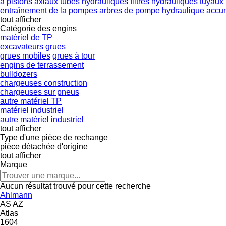
à pistons axiaux
tubes hydrauliques
filtres hydrauliques
tuyaux
entraînement de la pompes
arbres de pompe hydraulique
accum
tout afficher
Catégorie des engins
matériel de TP
excavateurs
grues
grues mobiles
grues à tour
engins de terrassement
bulldozers
chargeuses construction
chargeuses sur pneus
autre matériel TP
matériel industriel
autre matériel industriel
tout afficher
Type d'une pièce de rechange
pièce détachée d'origine
tout afficher
Marque
Aucun résultat trouvé pour cette recherche
Ahlmann
AS
AZ
Atlas
1604