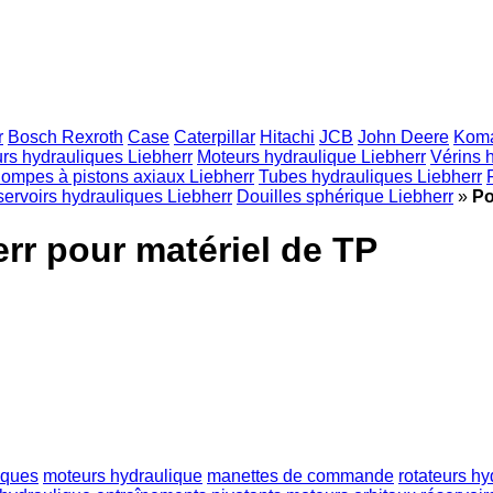
r
Bosch Rexroth
Case
Caterpillar
Hitachi
JCB
John Deere
Koma
urs hydrauliques Liebherr
Moteurs hydraulique Liebherr
Vérins 
ompes à pistons axiaux Liebherr
Tubes hydrauliques Liebherr
ervoirs hydrauliques Liebherr
Douilles sphérique Liebherr
»
Po
r pour matériel de TP
iques
moteurs hydraulique
manettes de commande
rotateurs h