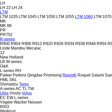
LH
LH 22
LH 24
LTM
LTM 1035
LTM 1045
LTM 1050
LTM 1055
LTM 1060
LTM 1070
MK
MK 88
PR
PR752
R-series
R900
R904
R906
R912
R920
R926
R934
R936
R946
R954
R
Linde
Manitou
Mecalac
12
New Holland
LB
W-series
O&K
L-series
RH
Parker
Perkins
Qingdao Promising
Rexroth
Roquet
Salami
San
HML
SKL
Shimadzu
Terex
A-series
AC
TL
TW
Ultra
Vivolo
Volvo
EC
EW
L-series
Vögele
Wacker Neuson
6503
Werklust