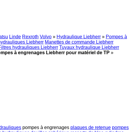
tsu
Linde
Rexroth
Volvo
»
Hydraulique Liebherr
»
Pompes à
hydrauliques Liebherr
Manettes de commande Liebherr
Filtres hydrauliques Liebherr
Tuyaux hydraulique Liebherr
mpes à engrenages Liebherr pour matériel de TP
»
ydrauliques
pompes à engrenages
plaques de retenue
pompes