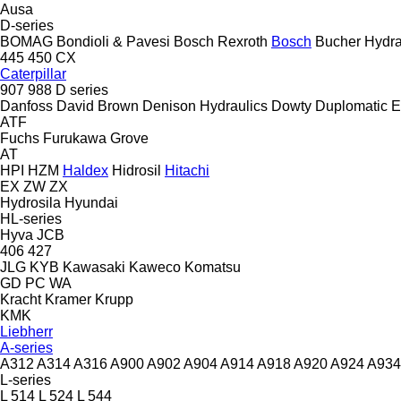
Ausa
D-series
BOMAG
Bondioli & Pavesi
Bosch Rexroth
Bosch
Bucher Hydra
445
450
CX
Caterpillar
907
988
D series
Danfoss
David Brown
Denison Hydraulics
Dowty
Duplomatic
E
ATF
Fuchs
Furukawa
Grove
AT
HPI
HZM
Haldex
Hidrosil
Hitachi
EX
ZW
ZX
Hydrosila
Hyundai
HL-series
Hyva
JCB
406
427
JLG
KYB
Kawasaki
Kaweco
Komatsu
GD
PC
WA
Kracht
Kramer
Krupp
KMK
Liebherr
A-series
A312
A314
A316
A900
A902
A904
A914
A918
A920
A924
A934
L-series
L 514
L 524
L 544