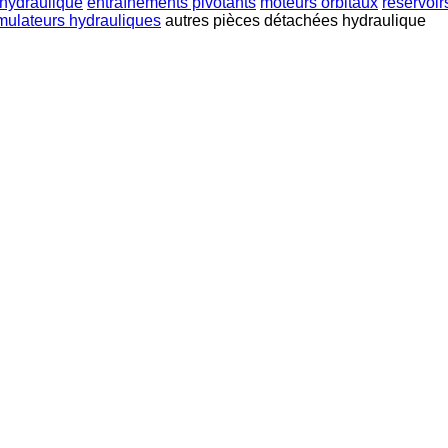
 hydraulique
entraînements pivotants
moteurs orbitaux
réservoir
ulateurs hydrauliques
autres pièces détachées hydraulique