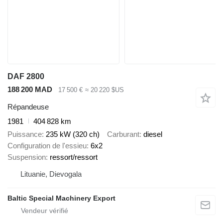
DAF 2800
188 200 MAD
17 500 €
≈ 20 220 $US
Répandeuse
1981
404 828 km
Puissance
235 kW (320 ch)
Carburant
diesel
Configuration de l'essieu
6x2
Suspension
ressort/ressort
Lituanie, Dievogala
Baltic Special Machinery Export