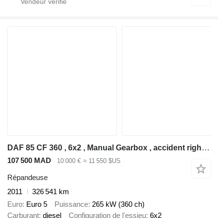
DAF 85 CF 360 , 6x2 , Manual Gearbox , accident right side , drives
107 500 MAD
10 000 €
≈ 11 550 $US
Répandeuse
2011
326 541 km
Euro
Euro 5
Puissance
265 kW (360 ch)
Carburant
diesel
Configuration de l'essieu
6x2