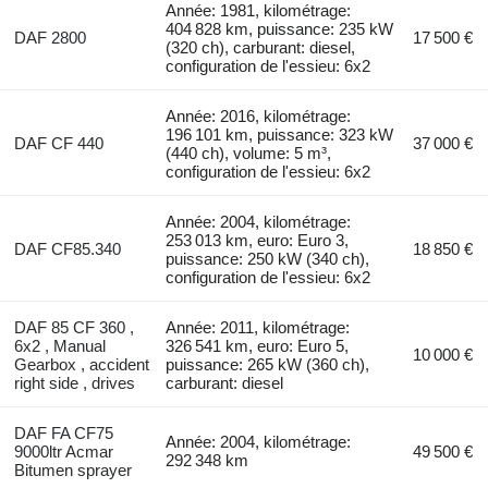
Année: 1981, kilométrage:
404 828 km, puissance: 235 kW
DAF 2800
17 500 €
(320 ch), carburant: diesel,
configuration de l'essieu: 6x2
Année: 2016, kilométrage:
196 101 km, puissance: 323 kW
DAF CF 440
37 000 €
(440 ch), volume: 5 m³,
configuration de l'essieu: 6x2
Année: 2004, kilométrage:
253 013 km, euro: Euro 3,
DAF CF85.340
18 850 €
puissance: 250 kW (340 ch),
configuration de l'essieu: 6x2
DAF 85 CF 360 ,
Année: 2011, kilométrage:
6x2 , Manual
326 541 km, euro: Euro 5,
10 000 €
Gearbox , accident
puissance: 265 kW (360 ch),
right side , drives
carburant: diesel
DAF FA CF75
Année: 2004, kilométrage:
9000ltr Acmar
49 500 €
292 348 km
Bitumen sprayer