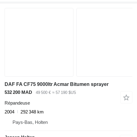
DAF FA CF75 9000ltr Acmar Bitumen sprayer
532 200 MAD
49 500 €
≈ 57 190 $US
Répandeuse
2004
292 348 km
Pays-Bas, Holten
Jansen Holten