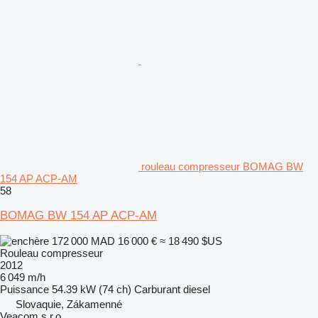
rouleau compresseur BOMAG BW
154 AP ACP-AM
58
BOMAG BW 154 AP ACP-AM
172 000 MAD
16 000 €
≈ 18 490 $US
Rouleau compresseur
2012
6 049 m/h
Puissance
54.39 kW (74 ch)
Carburant
diesel
Slovaquie, Zákamenné
Veacom s.r.o.