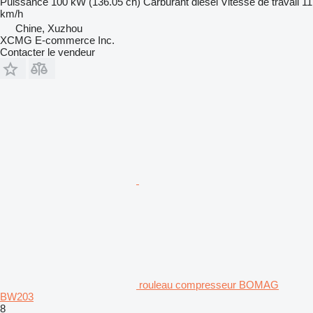
Puissance
100 kW (136.05 ch)
Carburant
diesel
Vitesse de travail
11
km/h
Chine, Xuzhou
XCMG E-commerce Inc.
Contacter le vendeur
rouleau compresseur BOMAG
BW203
8