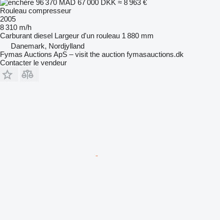
96 370 MAD
67 000 DKK
≈ 8 963 €
Rouleau compresseur
2005
8 310 m/h
Carburant
diesel
Largeur d'un rouleau
1 880 mm
Danemark, Nordjylland
Fymas Auctions ApS – visit the auction fymasauctions.dk
Contacter le vendeur