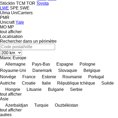
Stöcklin
TCM
TOR
Toyota
LWE
SPE
SWE
Ulma
UniCarriers
PMR
Unicraft
Yale
MO
MP
tout afficher
Localisation
Rechercher dans un périmètre
Maroc
Europe
Allemagne
Pays-Bas
Espagne
Pologne
Royaume-Uni
Danemark
Slovaquie
Belgique
Norvège
France
Estonie
Roumanie
Portugal
Autriche
Croatie
Italie
République tchèque
Suède
Hongrie
Lituanie
Bulgarie
Serbie
tout afficher
Asie
Azerbaïdjan
Turquie
Ouzbékistan
tout afficher
autres