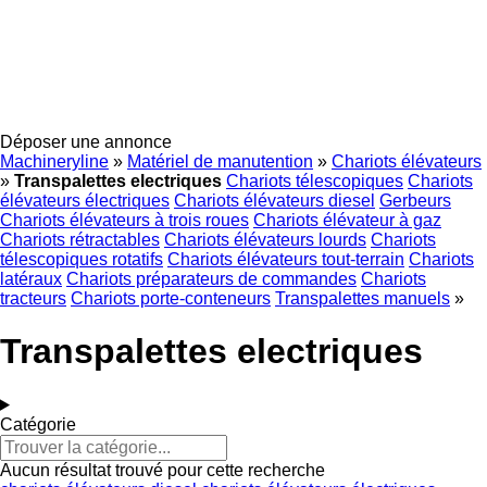
Déposer une annonce
Machineryline
»
Matériel de manutention
»
Chariots élévateurs
»
Transpalettes electriques
Chariots télescopiques
Chariots
élévateurs électriques
Chariots élévateurs diesel
Gerbeurs
Chariots élévateurs à trois roues
Chariots élévateur à gaz
Chariots rétractables
Chariots élévateurs lourds
Chariots
télescopiques rotatifs
Chariots élévateurs tout-terrain
Chariots
latéraux
Chariots préparateurs de commandes
Chariots
tracteurs
Chariots porte-conteneurs
Transpalettes manuels
»
Transpalettes electriques
Catégorie
Aucun résultat trouvé pour cette recherche