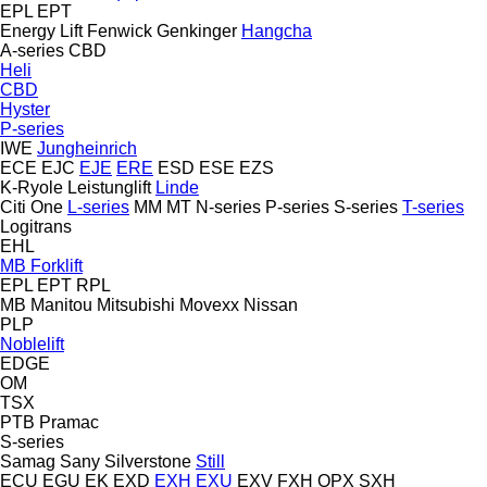
EPL
EPT
Energy Lift
Fenwick
Genkinger
Hangcha
A-series
CBD
Heli
CBD
Hyster
P-series
IWE
Jungheinrich
ECE
EJC
EJE
ERE
ESD
ESE
EZS
K-Ryole
Leistunglift
Linde
Citi One
L-series
MM
MT
N-series
P-series
S-series
T-series
Logitrans
EHL
MB Forklift
EPL
EPT
RPL
MB
Manitou
Mitsubishi
Movexx
Nissan
PLP
Noblelift
EDGE
OM
TSX
PTB
Pramac
S-series
Samag
Sany
Silverstone
Still
ECU
EGU
EK
EXD
EXH
EXU
EXV
FXH
OPX
SXH