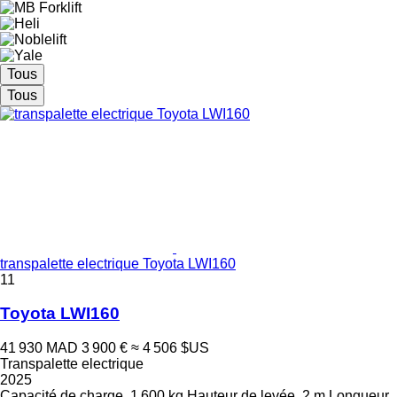
Tous
Tous
transpalette electrique Toyota LWI160
11
Toyota LWI160
41 930 MAD
3 900 €
≈ 4 506 $US
Transpalette electrique
2025
Capacité de charge
1 600 kg
Hauteur de levée
2 m
Longueur