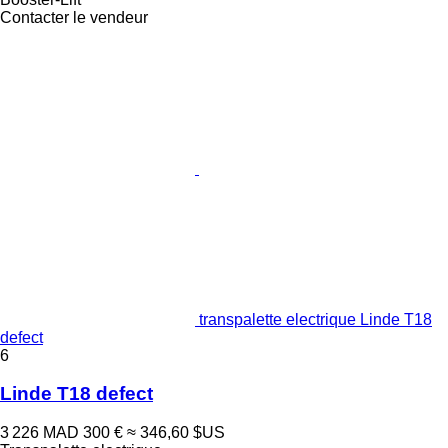
Contacter le vendeur
transpalette electrique Linde T18
defect
6
Linde T18 defect
3 226 MAD
300 €
≈ 346,60 $US