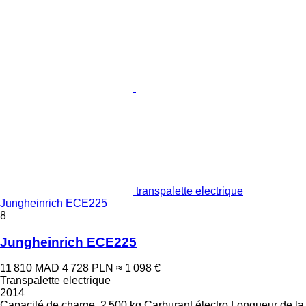
transpalette electrique
Jungheinrich ECE225
8
Jungheinrich ECE225
11 810 MAD
4 728 PLN
≈ 1 098 €
Transpalette electrique
2014
Capacité de charge
2 500 kg
Carburant
électro
Longueur de la