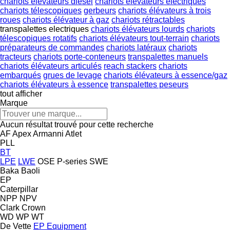
chariots élévateurs diesel
chariots élévateurs électriques
chariots télescopiques
gerbeurs
chariots élévateurs à trois
roues
chariots élévateur à gaz
chariots rétractables
transpalettes electriques
chariots élévateurs lourds
chariots
télescopiques rotatifs
chariots élévateurs tout-terrain
chariots
préparateurs de commandes
chariots latéraux
chariots
tracteurs
chariots porte-conteneurs
transpalettes manuels
chariots élévateurs articulés
reach stackers
chariots
embarqués
grues de levage
chariots élévateurs à essence/gaz
chariots élévateurs à essence
transpalettes peseurs
tout afficher
Marque
Aucun résultat trouvé pour cette recherche
AF
Apex
Armanni
Atlet
PLL
BT
LPE
LWE
OSE
P-series
SWE
Baka
Baoli
EP
Caterpillar
NPP
NPV
Clark
Crown
WD
WP
WT
De Vette
EP Equipment