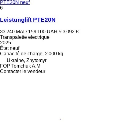
PTE20N neuf
6
Leistunglift PTE20N
33 240 MAD
159 100 UAH
≈ 3 092 €
Transpalette electrique
2025
État
neuf
Capacité de charge
2 000 kg
Ukraine, Zhytomyr
FOP Tomchuk A.M.
Contacter le vendeur