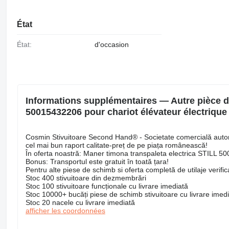
État
État:
d'occasion
Informations supplémentaires — Autre pièce d
50015432206 pour chariot élévateur électrique S
Cosmin Stivuitoare Second Hand® - Societate comercială autoriz
cel mai bun raport calitate-preț de pe piața românească!
În oferta noastră: Maner timona transpaleta electrica STILL 
Bonus: Transportul este gratuit în toată țara!
Pentru alte piese de schimb si oferta completă de utilaje verificat
Stoc 400 stivuitoare din dezmembrări
Stoc 100 stivuitoare funcționale cu livrare imediată
Stoc 10000+ bucăți piese de schimb stivuitoare cu livrare imed
Stoc 20 nacele cu livrare imediată
afficher les coordonnées