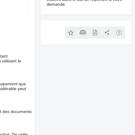
demande.
tant
utilisant le
équipement que
nsidérable peut
et des documents
chat. De cette