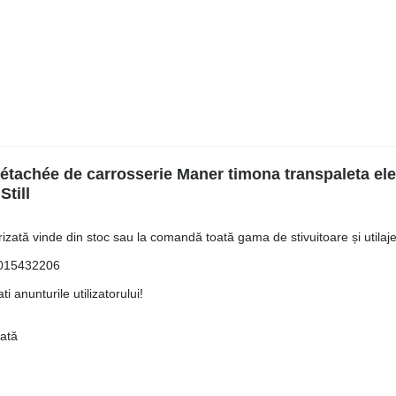
étachée de carrosserie Maner timona transpaleta ele
till
ată vinde din stoc sau la comandă toată gama de stivuitoare și utilaje 
50015432206
i anunturile utilizatorului!
iată