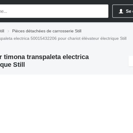
Se 
ill
Pièces détachées de carrosserie Still
aleta electrica 50015432206 pour chariot élévateur électrique Still
 timona transpaleta electrica
que Still