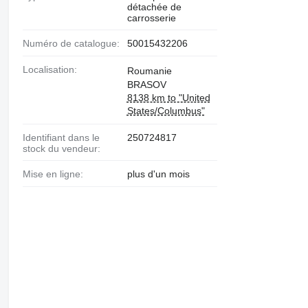
détachée de
carrosserie
Numéro de catalogue:
50015432206
Localisation:
Roumanie
BRASOV
8138 km to "United
States/Columbus"
Identifiant dans le
250724817
stock du vendeur:
Mise en ligne:
plus d'un mois