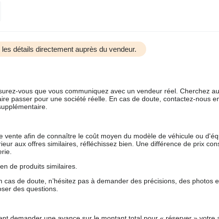
us les détails directement auprès du vendeur.
 assurez-vous que vous communiquez avec un vendeur réel. Cherchez au
aire passer pour une société réelle. En cas de doute, contactez-nous en 
supplémentaire.
 de vente afin de connaître le coût moyen du modèle de véhicule ou d'
férieur aux offres similaires, réfléchissez bien. Une différence de prix co
rie.
en de produits similaires.
 cas de doute, n’hésitez pas à demander des précisions, des photos 
oser des questions.
nt demander une avance sur le montant total pour « réserver » votre a