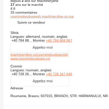
depuis
2
ans sur Machineryline
17
ans sur le marché
4.6
33 commentaires
cosminstivuitoaresh.machineryline.co.ma
Suivre ce vendeur
Silvia
Langues:
allemand, roumain, anglais
+40 784 88...
Montrer
+40 784 884 867
Appelez-moi
machineryline.ro/cosminstivuitoaresh/
www.cosminstivuitoare.ro/
Cosmin
Langues:
roumain, anglais
+40 728 26...
Montrer
+40 728 267 646
Appelez-moi
Adresse
Roumanie, Brasov, 507015, BRASOV, STR. HARMANULUI, NR.