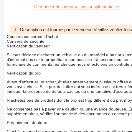
Demander des informations supplémentaires
Description est fournie par le vendeur. Veuillez vérifier to
Conseils concernant l'achat
Conseils de sécurité
Vérification du vendeur
Si vous décidez d'acheter un véhicule ou du matériel à bas prix,
d'informations sur le propriétaire que possible. Un escroc peut se f
formulaire de commentaires afin que nous effectuions un contrôle 
Vérification du prix
Avant d'effectuer un achat, étudiez attentivement plusieurs offres
vous avez choisi. Si le prix de l'offre qui vous intéresse est très in
indiquer la présence de défauts cachés ou une tentative d'escroque
N'achetez pas de produits dont le prix est trop différent du prix moy
Ne consentez pas à payer une caution ou une avance douteuse. En
supplémentaires, vérifier l'authenticité des documents ou encore p
Prépaiement douteux
C'est l'arnaque la plus répandue. Des vendeurs malhonnêtes peuve