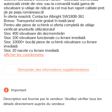
autorizată vinde din stoc sau la comandă toată gama de
stivuitoare și utilaje de ridicat la cel mai bun raport calitate-preț
de pe piața românească!
În oferta noastră: Contactor Albright SW180B-361
Bonus: Transportul este gratuit în toată țara!
Pentru alte piese de schimb si oferta completă de utilaje
verificati anunturile utilizatorului!
Stoc 400 stivuitoare din dezmembrări
Stoc 100 stivuitoare funcționale cu livrare imediată
Stoc 10000+ bucăți piese de schimb stivuitoare cu livrare
imediată
Stoc 20 nacele cu livrare imediată
afficher les coordonnées
Demander des informations supplémentaires
Important
Description est fournie par le vendeur. Veuillez vérifier tous les
détails directement auprès du vendeur.