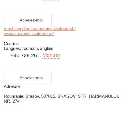
Appelez-moi
machineryline.ro/cosminstivuitoaresh/
www.cosminstivuitoare.ro/
Cosmin
Langues:
roumain, anglais
Montrer
+40 728 26...
Appelez-moi
Adresse
Roumanie, Brasov, 507015, BRASOV, STR. HARMANULUI,
NR. 274