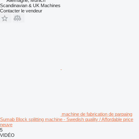
Allemagne, Munich
Scandinavian & UK Machines
Contacter le vendeur
machine de fabrication de parpaing
Sumab Block splitting machine - Swedish quality / Affordable price
neuve
5
VIDÉO