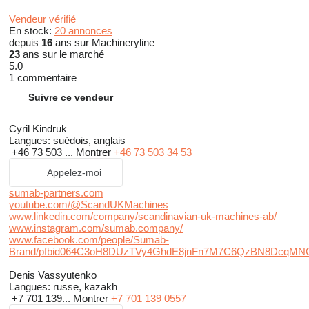
Vendeur vérifié
En stock:
20 annonces
depuis
16
ans sur Machineryline
23
ans sur le marché
5.0
1 commentaire
Suivre ce vendeur
Cyril Kindruk
Langues:
suédois, anglais
+46 73 503 ...
Montrer
+46 73 503 34 53
Appelez-moi
sumab-partners.com
youtube.com/@ScandUKMachines
www.linkedin.com/company/scandinavian-uk-machines-ab/
www.instagram.com/sumab.company/
www.facebook.com/people/Sumab-
Brand/pfbid064C3oH8DUzTVy4GhdE8jnFn7M7C6QzBN8DcqMNC
Denis Vassyutenko
Langues:
russe, kazakh
+7 701 139...
Montrer
+7 701 139 0557