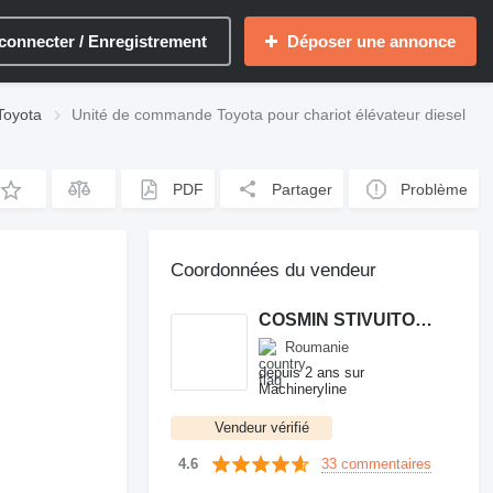
connecter / Enregistrement
Déposer une annonce
Toyota
Unité de commande Toyota pour chariot élévateur diesel
PDF
Partager
Problème
Coordonnées du vendeur
COSMIN STIVUITOARE
Roumanie
depuis 2 ans sur
Machineryline
Vendeur vérifié
33 commentaires
4.6