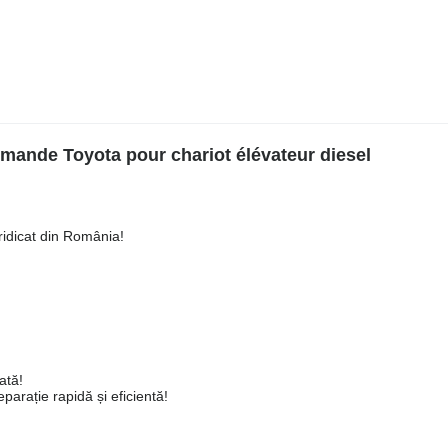
ande Toyota pour chariot élévateur diesel
ridicat din România!
ată!
arație rapidă și eficientă!