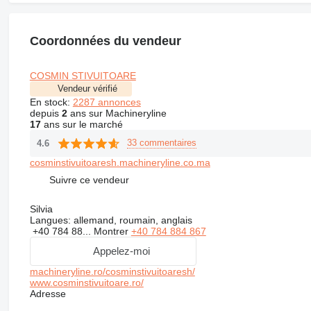
Coordonnées du vendeur
COSMIN STIVUITOARE
Vendeur vérifié
En stock:
2287 annonces
depuis
2
ans sur Machineryline
17
ans sur le marché
33 commentaires
4.6
cosminstivuitoaresh.machineryline.co.ma
Suivre ce vendeur
Silvia
Langues:
allemand, roumain, anglais
+40 784 88...
Montrer
+40 784 884 867
Appelez-moi
machineryline.ro/cosminstivuitoaresh/
www.cosminstivuitoare.ro/
Adresse