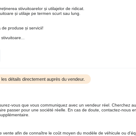
ținerea stivuitoarelor și utilajelor de ridicat.
ivuitoare și utilaje pe termen scurt sau lung.
de produse și servicii!
tivuitoare...
us les détails directement auprès du vendeur.
 assurez-vous que vous communiquez avec un vendeur réel. Cherchez au
aire passer pour une société réelle. En cas de doute, contactez-nous en 
supplémentaire.
 de vente afin de connaître le coût moyen du modèle de véhicule ou d'