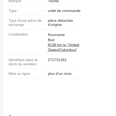
Marque:
Toyota
Type:
unité de commande
Type d'une pièce de
pièce détachée
rechange:
d'origine
Localisation:
Roumanie
Bod
8138 km to "United
States/Columbus"
Identifiant dans le
271731262
stock du vendeur:
Mise en ligne:
plus d'un mois