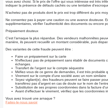
vous avez choisi. Si le prix de l'offre qui vous intéresse est très in
indiquer la présence de défauts cachés ou une tentative d'escroque
N'achetez pas de produits dont le prix est trop différent du prix moy
Ne consentez pas à payer une caution ou une avance douteuse. En
supplémentaires, vérifier l'authenticité des documents ou encore p
Prépaiement douteux
C'est l'arnaque la plus répandue. Des vendeurs malhonnêtes peuve
manière, ils peuvent recueillir un montant considérable, puis dispara
Des variantes de cette fraude peuvent être :
Faire un prépaiement sur la carte
N'effectuez pas de prépaiement sans établir de documents co
échanges.
Transfert de l'argent sur le compte séquestre
Méfiez-vous de ce genre de demandes, il est très probable 
Virement sur le compte d'une société avec un nom similaire
Soyez vigilant(e), des fraudeurs peuvent se faire passer po
transférez pas d'argent en cas de doute sur le nom de l'entre
Substitution de ses propres coordonnées dans la facture d'un
Avant d'effectuer le virement, vérifiez que les coordonnées i
Vous avez trouvé une arnaque ?
Faites-le-nous savoir