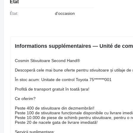
État
État:
d'occasion
Informations supplémentaires — Unité de comm
Cosmin Stivuitoare Second Hand®
Descoperă cele mai bune oferte pentru stivuitoare și utilaje de 
În stoc acum: Unitate de control Toyota 75*******001
Profită de transport gratuit în toată țara!
Ce oferim?
Peste 400 de stivuitoare din dezmembrări!
Peste 100 de stivuitoare funcționale disponibile cu livrare imedi
Peste 10.000 de piese de schimb pentru stivuitoare, pentru o rep
Peste 20 de nacele gata de livrare imediată!
Servicii suplimentare: