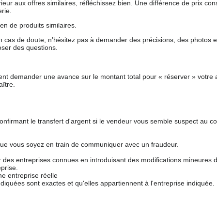
férieur aux offres similaires, réfléchissez bien. Une différence de prix co
rie.
en de produits similaires.
 cas de doute, n’hésitez pas à demander des précisions, des photos 
oser des questions.
nt demander une avance sur le montant total pour « réserver » votre a
ître.
nfirmant le transfert d'argent si le vendeur vous semble suspect au c
que vous soyez en train de communiquer avec un fraudeur.
ur des entreprises connues en introduisant des modifications mineures 
prise.
e entreprise réelle
ndiquées sont exactes et qu'elles appartiennent à l'entreprise indiquée.