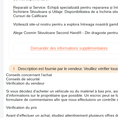
Reparatii și Service: Echipă specializată pentru repararea și între
Închiriere Stivuitoare și Utilaje: Disponibilitatea de a închiria st
Cursuri de Calificare
Vizitează site-ul nostru pentru a explora întreaga noastră gamă 
Alege Cosmin Stivuitoare Second Hand® - Din dragoste pentru s
Demander des informations supplémentaires
Description est fournie par le vendeur. Veuillez vérifier to
Conseils concernant l'achat
Conseils de sécurité
Vérification du vendeur
Si vous décidez d'acheter un véhicule ou du matériel à bas prix,
d'informations sur le propriétaire que possible. Un escroc peut se f
formulaire de commentaires afin que nous effectuions un contrôle 
Vérification du prix
Avant d'effectuer un achat, étudiez attentivement plusieurs offres