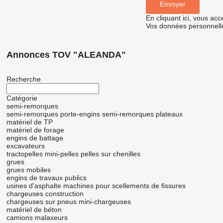
En cliquant ici, vous ac
Vos données personnelle
Annonces TOV "ALEANDA"
Recherche
Catégorie
semi-remorques
semi-remorques porte-engins
semi-remorques plateaux
matériel de TP
matériel de forage
engins de battage
excavateurs
tractopelles
mini-pelles
pelles sur chenilles
grues
grues mobiles
engins de travaux publics
usines d'asphalte
machines pour scellements de fissures
chargeuses construction
chargeuses sur pneus
mini-chargeuses
matériel de béton
camions malaxeurs