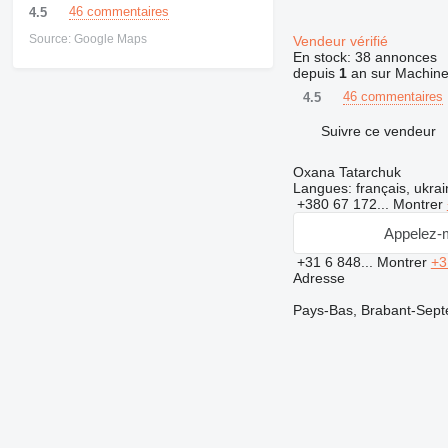
46 commentaires
4.5
Source: Google Maps
Vendeur vérifié
En stock:
38 annonces
depuis
1
an sur Machine
46 commentaires
4.5
Suivre ce vendeur
Oxana Tatarchuk
Langues:
français, ukrai
+380 67 172...
Montrer
Appelez-
+31 6 848...
Montrer
+3
Adresse
Pays-Bas, Brabant-Sept