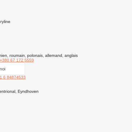
ryline
nien, roumain, polonais, allemand, anglais
+380 67 172 5559
moi
1 6 84874533
entrional, Eyndhoven