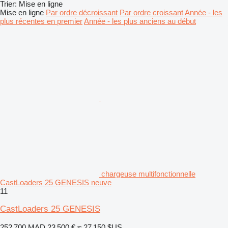
Trier
:
Mise en ligne
Mise en ligne
Par ordre décroissant
Par ordre croissant
Année - les
plus récentes en premier
Année - les plus anciens au début
chargeuse multifonctionnelle
CastLoaders 25 GENESIS neuve
11
CastLoaders 25 GENESIS
252 700 MAD
23 500 €
≈ 27 150 $US