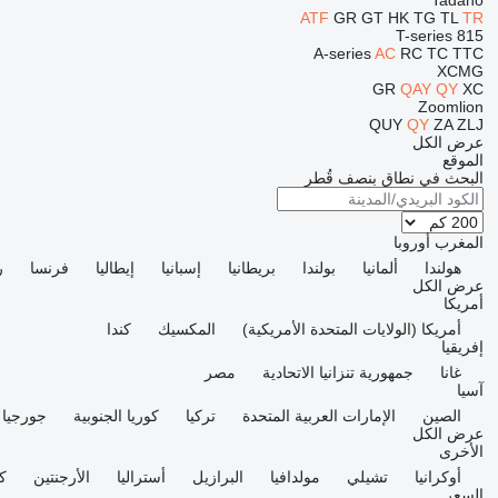
Tadano
ATF
GR
GT
HK
TG
TL
TR
T-series
815
A-series
AC
RC
TC
TTC
XCMG
GR
QAY
QY
XC
Zoomlion
QUY
QY
ZA
ZLJ
عرض الكل
الموقع
البحث في نطاق بنصف قُطر
المغرب
أوروبا
هولندا
ألمانيا
بولندا
بريطانيا
إسبانيا
إيطاليا
فرنسا
ر
عرض الكل
أمريكا
أمريكا (الولايات المتحدة الأمريكية)
المكسيك
كندا
إفريقيا
غانا
جمهورية تنزانيا الاتحادية
مصر
آسيا
الصين
الإمارات العربية المتحدة
تركيا
كوريا الجنوبية
جورجيا
عرض الكل
الأخرى
أوكرانيا
تشيلي
مولدافيا
البرازيل
أستراليا
الأرجنتين
كو
السعر