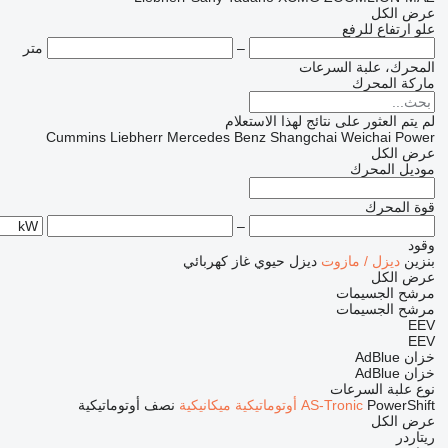
عرض الكل
علو ارتفاع للرفع
–
متر
المحرك، علبة السرعات
ماركة المحرك
لم يتم العثور على نتائج لهذا الاستعلام
Cummins
Liebherr
Mercedes Benz
Shangchai
Weichai Power
عرض الكل
موديل المحرك
قوة المحرك
–
وقود
بنزين
ديزل / مازوت
ديزل حيوي
غاز
كهربائي
عرض الكل
مرشح الجسيمات
مرشح الجسيمات
EEV
EEV
خزان AdBlue
خزان AdBlue
نوع علبة السرعات
PowerShift
AS-Tronic
أوتوماتيكية
ميكانيكية
نصف أوتوماتيكية
عرض الكل
ريتاردر