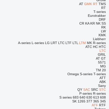
Grove
AT
GMK
RT
TMS
RT
T-series
Eurotrakker
DRF
CR
KA
KR
NK
SS
RK
LW
KMK
Liebherr
A-series
L-series
LG
LRT
LTC
LTF
LTL
LTM
MK
R-series
ATC
HC
HTC
LTC
GRIL
AT
GT
5571
MG
TM
20
Omega
S-series
T-series
ATT
ABK
Sany
QY
SAC
SRC
STC
P-series
R-series
S series
683
640
630
613
608
SK
1265
377
365
345
ATF
RTF