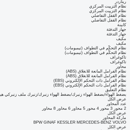
ريتاردر
نظام التزييت المركزي
نظام التزييت المركزي
نظام القفل التفاضلي
نظام القفل التفاضلي
كابينة
جهاز التدفئة
جهاز التدفئة
مكيف
مكيف
نظام التحكّم في التطواف (تيمبومات)
نظام التحكّم في التطواف (تيمبومات)
تاكوغراف
تاكوغراف
محاور
نظام الفرامل المانعة للانغلاق (ABS)
نظام الفرامل المانعة للانغلاق (ABS)
نظام الفرامل ذات التحكم الإلكتروني (EBS)
نظام الفرامل ذات التحكم الإلكتروني (EBS)
نظام التعليق
بضغط الهواء/بضغط الهواء
زنبرك/بضغط الهواء
زنبرك/زنبرك
ملف زنبركي
هي
عرض الكل
عدد المحاور
2 محور
3 محور
4 محور
5 محاور
6 محاور
8 محاور
عرض الكل
ماركة المحاور
BPW
GINAF
KESSLER
MERCEDES-BENZ
VOLVO
عرض الكل