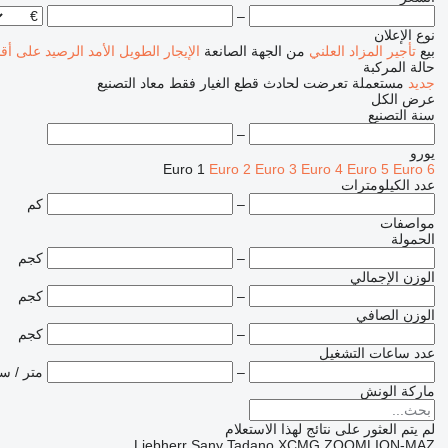
–
نوع الإعلان
بيع
تأجير
المزاد العلني
من الجهة الصانعة
الإيجار الطويل الأمد
الرصيد
على أق
حالة المركبة
جديد
مستعملة
تعرضت لحادث
قطع الغيار فقط
معاد التصنيع
عرض الكل
سنة التصنيع
–
يورو
Euro 1
Euro 2
Euro 3
Euro 4
Euro 5
Euro 6
عدد الكيلومترات
–
كم
مواصفات
الحمولة
–
كجم
الوزن الإجمالي
–
كجم
الوزن الصافي
–
كجم
عدد ساعات التشغيل
–
متر / س
ماركة الونش
لم يتم العثور على نتائج لهذا الاستعلام
Liebherr
Sany
Tadano
XCMG
ZOOMLION-MAZ