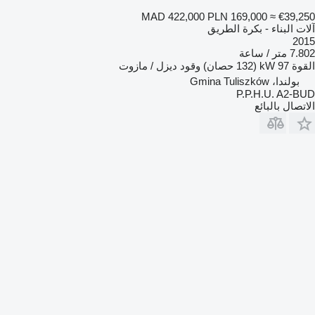
MAD 422,000
PLN 169,000
≈ €39,250
آلات البناء - بكرة الطريق
2015
7.802 متر / ساعة
القوة
97 kW (132 حصان)
وقود
ديزل / مازوت
بولندا، Gmina Tuliszków
P.P.H.U. A2-BUD
الاتصال بالبائع