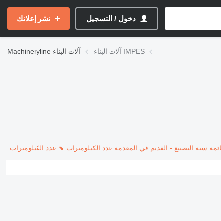
دخول / التسجيل
نشر إعلانك
آلات البناء IMPES
آلات البناء
Machineryline
ئمة
سنة التصنيع - القديم في المقدمة
عدد الكيلومترات ⬊
عدد الكيلومترات