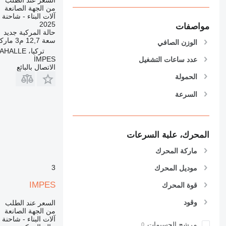
906
من الجهة الصانعة
آلات البناء - شاحنة
907
2025
مواصفات
908
حالة المركبة
جديد
سعة
12,7 م3
ماركة
910
الوزن الصافي
تركيا، ANKARA/YENİMAHALLE
914
İMPES
عدد ساعات التشغيل
918
الاتصال بالبائع
الحمولة
924
926
السرعة
928
930
938
المحرك، علبة السرعات
950
ماركة المحرك
953
955
3
موديل المحرك
962
IMPES
قوة المحرك
963
966
وقود
السعر عند الطلب
من الجهة الصانعة
972
آلات البناء - شاحنة
973
مرشح الجسيمات