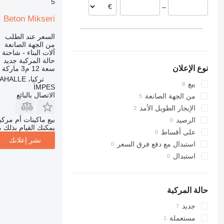
5
–
3246
312
427
SD
XR
 Beton Mikseri
435S
3369
313
XS
3394
314
436
XZ
السعر عند الطلب
من الجهة الصانعة
4069
315
437
ZL
آلات البناء - شاحنة
4394
316
456
حالة المركبة
جديد
نوع الإعلان
سعة
12 م3
ماركة 
E-series
317
457
تركيا، ANKARA/YENİMAHALLE
Liftlux
8008
318
بيع
İMPES
Pecolift
8018
319
الاتصال بالبائع
من الجهة الصانعة
R-series
8025
320
الإيجار الطويل الأمد
Toucan
8026
321
بيع ماكينات أم مرك
الرصيد
يمكنك القيام بذلك م
8030
322
على أقساط
نشر إعلانك
8035
323
استبدال مع دفع فرق السعر
324
CT
استبدال
325
JS
326
JZ
NXT
329
حالة المركبة
S-Series
330
جديد
336
TM
مستعملة