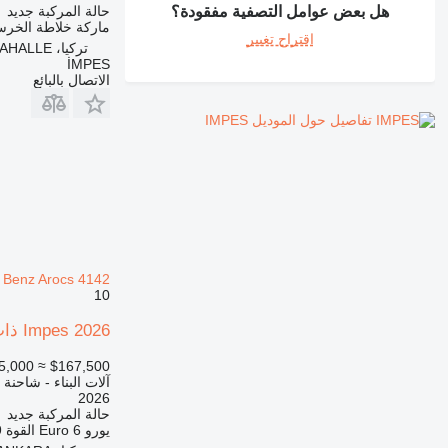
RM
حالة المركبة
جديد
هل بعض عوامل التصفية مفقودة؟
ماركة خلاطة الخرس
اقتراح تغيير
تركيا، ANKARA/YENİMAHALLE
İMPES
الاتصال بالبائع
تفاصيل حول الموديل IMPES
Benz Arocs 4142
10
Impes 2026 ذات شاسيه Mercedes-Benz Arocs 4142
5,000
≈ $167,500
آلات البناء - شاحنة
2026
حالة المركبة
جديد
يورو
Euro 6
القوة
09