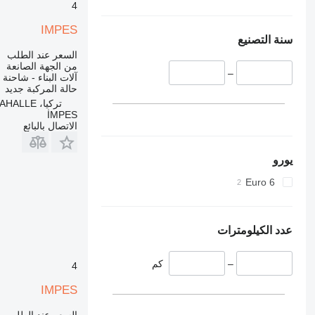
VMT
340
4
Vibromax
345
IMPES
349
سنة التصنيع
350
السعر عند الطلب
من الجهة الصانعة
365
–
آلات البناء - شاحنة
374
حالة المركبة
جديد
تركيا، ANKARA/YENİMAHALLE
390
İMPES
395
الاتصال بالبائع
416
420
يورو
424
Euro 6
426
428
430
عدد الكيلومترات
432
434
–
كم
4
444
IMPES
589
826
السعر عند الطلب