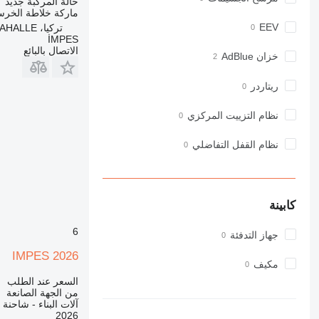
حالة المركبة
جديد
ماركة خلاطة الخرس
980
EEV
تركيا، ANKARA/YENİMAHALLE
982
İMPES
988
الاتصال بالبائع
خزان AdBlue
990
992
ريتاردر
AP
نظام التزييت المركزي
C-series
CB
نظام القفل التفاضلي
CS
D series
E-series
F-series
كابينة
GC
6
جهاز التدفئة
IT
M-series
IMPES 2026
مكيف
MH
السعر عند الطلب
NR
من الجهة الصانعة
آلات البناء - شاحنة
PM
2026