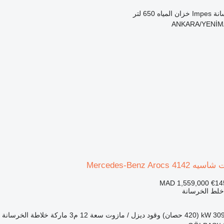
انة
Impes
خزان المياه
650 لتر
MAD 1,559,000
€14
 خلط الخرسانة
3 kW (420 حصان)
وقود
ديزل / مازوت
سعة
12 م3
ماركة خلاطة الخرسانة
s