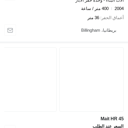
آلات البناء - وحدة حفر الآبار
2004
400 متر / ساعة
أعماق الحفر
36 متر
بريطانيا، Billingham
Mait HR 45
السعر عند الطلب