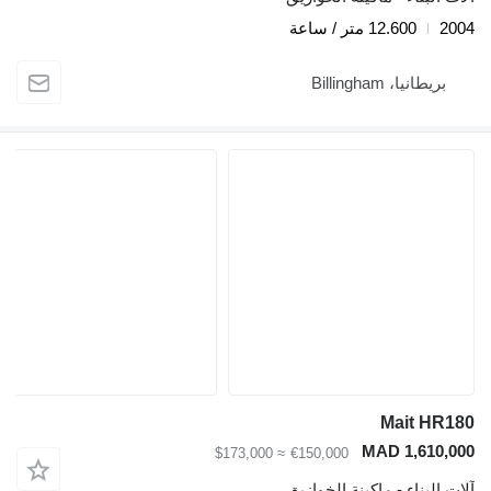
2004
12.600 متر / ساعة
بريطانيا، Billingham
Mait HR180
MAD 1,610,000
≈ $173,000
€150,000
آلات البناء - ماكينة الخوازيق