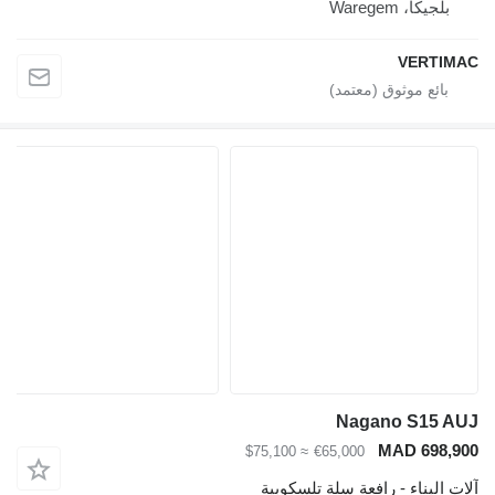
بلجيكا، Waregem
VERTIMAC
Nagano S15 AUJ
MAD 698,900
≈ $75,100
€65,000
آلات البناء - رافعة سلة تلسكوبية