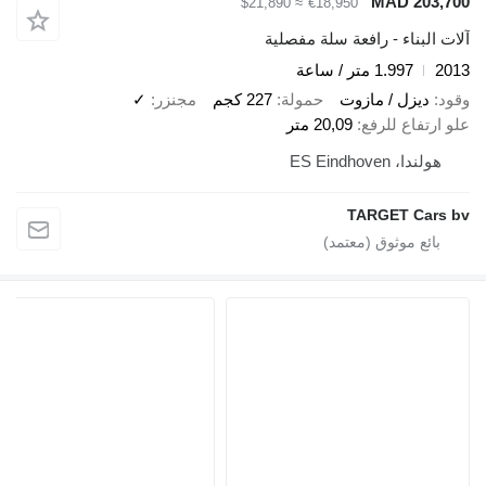
MAD 203,700
≈ $21,890
€18,950
آلات البناء - رافعة سلة مفصلية
2013
1.997 متر / ساعة
وقود
ديزل / مازوت
حمولة
227 كجم
مجنزر
✓
علو ارتفاع للرفع
20,09 متر
هولندا، ES Eindhoven
TARGET Cars bv