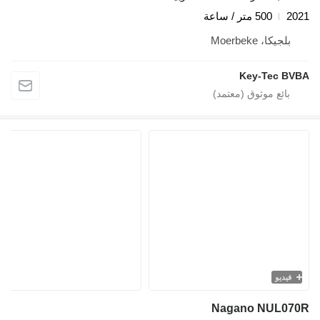
2021
500 متر / ساعة
بلجيكا، Moerbeke
Key-Tec BVBA
فيديو
Nagano NUL070R