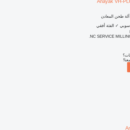
Anayak VH-PL
 آلة طحن المعادن
اسوبي
✓
الفئة
أفقي
NC SERVICE MILLIN
بات؟
عنا!
A