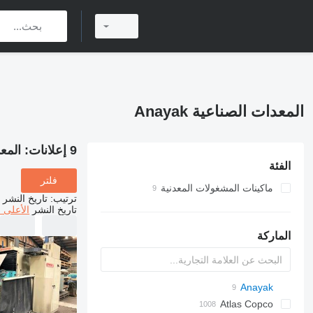
المعدات الصناعية Anayak
9 إعلانات:
المعدا
الفئة
فلتر
ماكينات المشغولات المعدنية
ترتيب
:
تاريخ النشر
آلة طحن المعادن
تاريخ النشر
الأعلى 
مراكز الميكنة متعددة الوظائف
الماركة
Ensis
PDS
APD
Anayak
AB
Atlas Copco
Pega
AG3
VZ