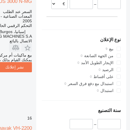
US 3000 N-MG
–
ألمانيا
السعر عند الطلب
المعدات الصناعية -
2005
التحكم الرقمي الح
إسبانيا، Burgos
G MACHINES S.A.
نوع الإعلان
الاتصال بالبائع
بيع
بيع ماكينات أم مرك
من الجهة الصانعة
يمكنك القيام بذلك م
الإيجار الطويل الأمد
نشر إعلانك
الرصيد
على أقساط
استبدال مع دفع فرق السعر
استبدال
سنة التصنيع
16
–
nayak VH-2200