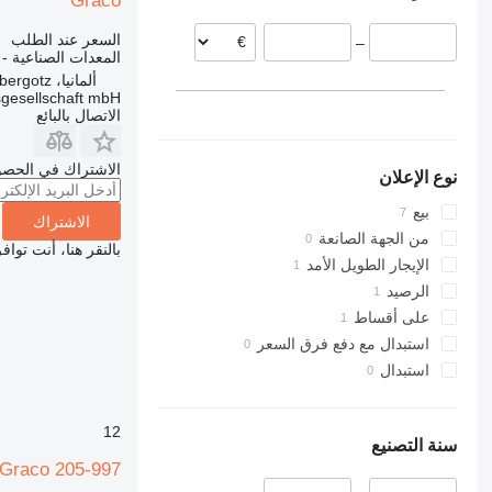
Graco
ألمانيا
السعر عند الطلب
–
المعدات الصناعية -
ألمانيا، Dabergotz
sgesellschaft mbH
الاتصال بالبائع
الاشتراك في الحصو
نوع الإعلان
بيع
الاشتراك
من الجهة الصانعة
بالنقر هنا، أنت توا
الإيجار الطويل الأمد
الرصيد
على أقساط
استبدال مع دفع فرق السعر
استبدال
12
سنة التصنيع
Graco 205-997