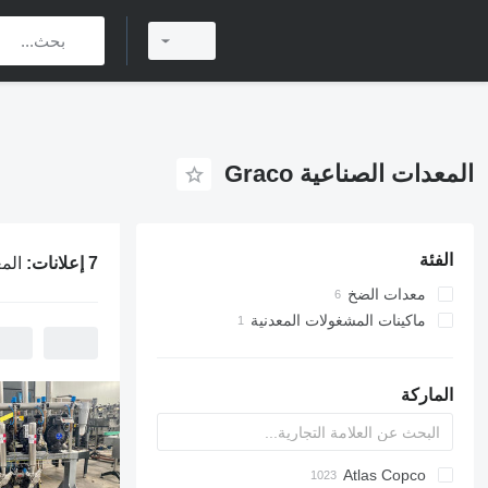
المعدات الصناعية Graco
الفئة
7 إعلانات:
المعدا
معدات الضخ
المضخة الصناعية
ماكينات المشغولات المعدنية
مضخات الطعام
ماكينات الطلاء بالمسحوق المعدني
محطات هيدروليكية
الماركة
Atlas Copco
Ensis
PDS
APD
AG3
AB
VZ