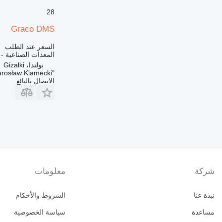
28
Graco DMS
السعر عند الطلب
المعدات الصناعية - 
بولندا، Gizałki
"Jarko" Jarosław Klamecki
الاتصال بالبائع
شركة
معلومات
نبذة عنا
الشروط والأحكام
مساعدة
سياسة الخصوصية