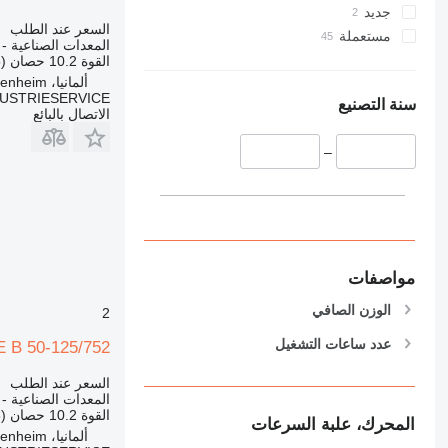
جديد
السعر عند الطلب
مستعملة
المعدات الصناعية -
القوة
10.2 حصان (7.5 kW)
ألمانيا، Heidenheim
DUSTRIESERVICE
سنة التصنيع
الاتصال بالبائع
–
مواصفات
الوزن الصافي
2
عدد ساعات التشغيل
B 50-125/752
السعر عند الطلب
المعدات الصناعية -
القوة
10.2 حصان (7.5 kW)
المحرك، علبة السرعات
ألمانيا، Heidenheim