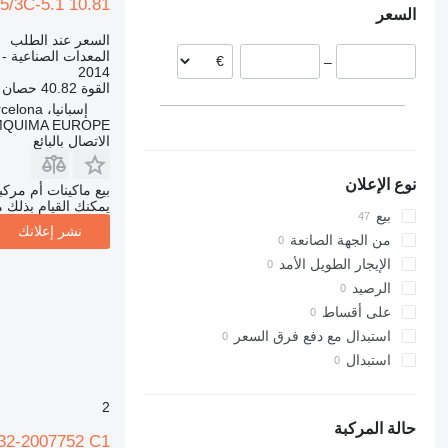
/3C-5.1 10.81
السعر
البرتغال
السعر عند الطلب
إسبانيا
المعدات الصناعية -
–
بولندا
2014
القوة
40.82 حصان (30 kW)
سلوفاكيا
إسبانيا، Barcelona
QUIMA EUROPE
الاتصال بالبائع
نوع الإعلان
بيع ماكينات أم مرك
يمكنك القيام بذلك م
بيع
نشر إعلانك
من الجهة الصانعة
الإيجار الطويل الأمد
الرصيد
على أقساط
استبدال مع دفع فرق السعر
استبدال
2
حالة المركبة
2-2007752 C1