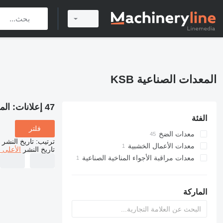
المعدات الصناعية KSB
47 إعلانات:
المع
الفئة
فلتر
معدات الضخ
ترتيب
:
تاريخ النشر
المضخة الصناعية
معدات الأعمال الخشبية
تاريخ النشر
الأعلى 
مضخات سطحية
ماكينة تجليخ الخشبية
معدات مراقبة الأجواء المناخية الصناعية
مضخات تدار بمحرك
ماكينات صنفرة أخرى
وحدات تحكم في درجة الحرارة
الصناعية
مضخات مياه
الماركة
مضخات التدوير
مضخات كيميائية
معدات ضخ أخرى