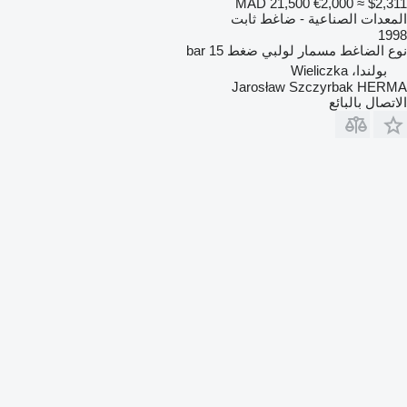
MAD 21,500
€2,000
≈ $2,311
المعدات الصناعية - ضاغط ثابت
1998
نوع الضاغط
مسمار لولبي
ضغط
15 bar
بولندا، Wieliczka
Jarosław Szczyrbak HERMA
الاتصال بالبائع