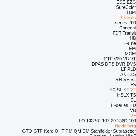
ESE
EZG
SureColor
LBM
P-series
700-series
Concept
FDT
Transit
HB
F-Line
EM
MCM
CTF
V20
VB
VT
DPAS
DPS
DVR
DVS
LT
PLD
AKF
ZS
RH
SE
SL
FS
EC
SL
ST
VF
HSLX
TS
SL
H-series
HD
VB
VF
103 SP
107-20
136D
103 LO
Heidelberg
GTO
GTP
Kord
OHT
PM
QM
SM
Stahlfolder
Suprasetter