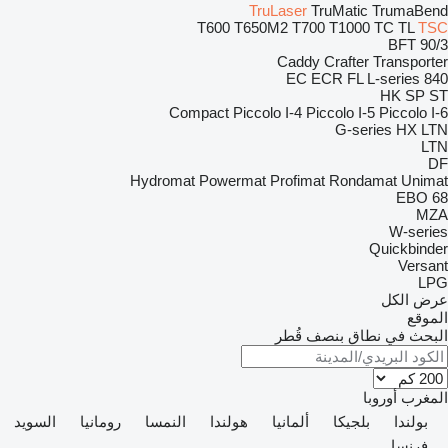
TruLaser
TruMatic
TrumaBend
T600
T650M2
T700
T1000
TC
TL
TSC
BFT 90/3
Caddy
Crafter
Transporter
EC
ECR
FL
L-series
840
HK
SP
ST
Compact
Piccolo I-4
Piccolo I-5
Piccolo I-6
G-series
HX
LTN
LTN
DF
Hydromat
Powermat
Profimat
Rondamat
Unimat
EBO 68
MZA
W-series
Quickbinder
Versant
LPG
عرض الكل
الموقع
البحث في نطاق بنصف قُطر
المغرب
أوروبا
بولندا
بلجيكا
ألمانيا
هولندا
النمسا
رومانيا
السويد
فرنسا