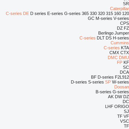
SR
Caterpillar
C-series
DE
D series
E-series
G-series
365
330
320
315
160
120
GC
M-series
V-series
CPS
DZ
FZ
Berlingo
Jumper
C-series
DLT
DS
H-series
Cummins
C-series
KTA
CMX
CTX
DMC
DMU
FP
KF
SC
DCA
BF
D-series
F2L912
D-series
S-series
SP
W-series
Doosan
B-series
G-series
AK
DW
DZ
DC
LHF
ORIGO
SJ
TF
VF
VSC
TF