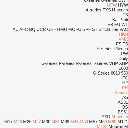
C-series
U-series
UWF
HFW
HYW
A-series
FXS
H-series
TS
Kal
Profi
EB
EU
WT
AC
AFC
BQ
CCR
CRF
HMU
MC
PJ
SPF
ST
StitchLiner
VAC
HKN
VMX
FS
TS
H-series
i-Series
PW
Daily
G-series
P-series
R-series
T-series
VHP
XHP
1600
G-Series
8010
550
FC
HF
KR
Kaeser
AS
AS31
BS
BS61
ESD
M-series
M17
M20
M26
M27
M30
M31
M38
M43
M50
M57
M64
M80
M121
M122
Mobilair M