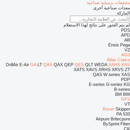
مجففات برميلية صناعية
معدات صناعية أخرى
الماركة
لم يتم العثور على نتائج لهذا الاستعلام
PDS
APD
AB
Ensis
Pega
VZ
AG3
Atlas Copco
DrillAir
E-Air
GA
LT
QAS
QAX
QEP
QES
QLT
WEDA
XAHS
XAS
XATS
XAVS
XRHS
XRVS
ZT
QAS
W series
XAS
PDP
E-series
G-series
KG
B-series
BM
BW
GFS
VT
Rover
Skipper
PA
533
Airpure
Britecpure
BySprint Fiber
CK