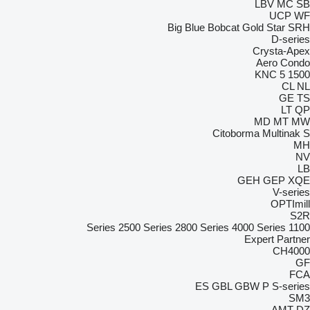
LBV
MC
SB
UCP
WF
Big Blue
Bobcat
Gold Star
SRH
D-series
Crysta-Apex
Aero
Condo
KNC 5 1500
CL
NL
GE
TS
LT
QP
MD
MT
MW
Citoborma
Multinak S
MH
NV
LB
GEH
GEP
XQE
V-series
OPTImill
S2R
2500 Series
2800 Series
4000 Series
1100 Series
Expert
Partner
CH4000
GF
FCA
ES
GBL
GBW
P
S-series
SM3
AMT
DZ