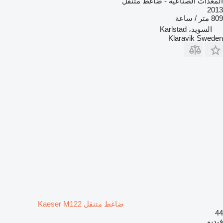
المعدات الصناعية - ضاغط متنقل
2013
809 متر / ساعة
السويد، Karlstad
Klaravik Sweden
ضاغط متنقل Kaeser M122
44
فيديو