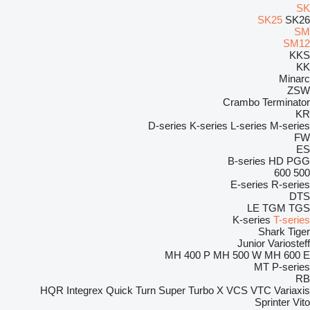
SK
SK25
SK26
SM
SM12
KKS
KK
Minarc
ZSW
Crambo
Terminator
KR
D-series
K-series
L-series
M-series
FW
ES
B-series
HD
PGG
600
500
E-series
R-series
DTS
LE
TGM
TGS
K-series
T-series
Shark
Tiger
Junior
Variosteff
MH 400 P
MH 500 W
MH 600 E
MT
P-series
RB
HQR
Integrex
Quick Turn
Super Turbo X
VCS
VTC
Variaxis
Sprinter
Vito