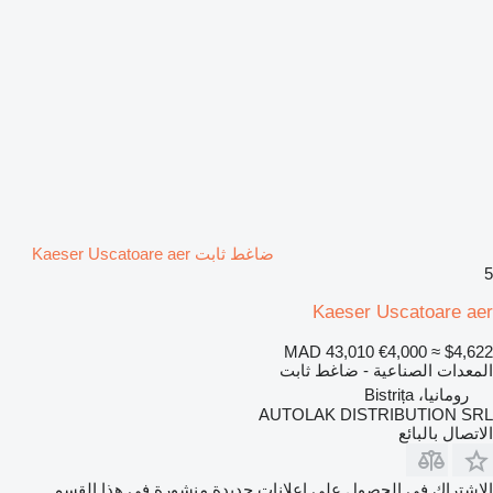
ضاغط ثابت Kaeser Uscatoare aer
5
Kaeser Uscatoare aer
MAD 43,010
€4,000
≈ $4,622
المعدات الصناعية - ضاغط ثابت
رومانيا، Bistrița
AUTOLAK DISTRIBUTION SRL
الاتصال بالبائع
الاشتراك في الحصول على إعلانات جديدة منشورة في هذا القسم