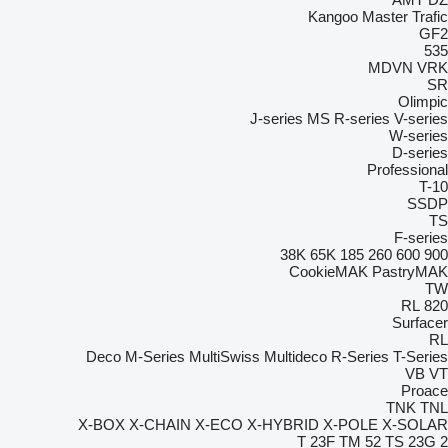
Kangoo
Master
Trafic
GF2
535
MDVN
VRK
SR
Olimpic
J-series
MS
R-series
V-series
W-series
D-series
Professional
T-10
SSDP
TS
F-series
38K
65K
185
260
600
900
CookieMAK
PastryMAK
TW
RL
820
Surfacer
RL
Deco
M-Series
MultiSwiss
Multideco
R-Series
T-Series
VB
VT
Proace
TNK
TNL
X-BOX
X-CHAIN
X-ECO
X-HYBRID
X-POLE
X-SOLAR
T 23F
TM 52
TS 23G 2