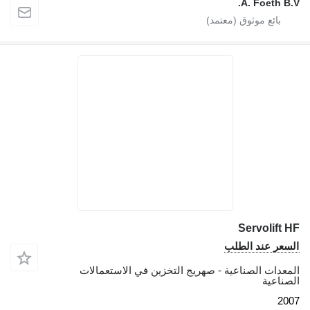
A. Foeth B
Servolift
عر عند الطلب
عدات الصناعية - صهريج التخزين في الاستعمالات
ناعية
2