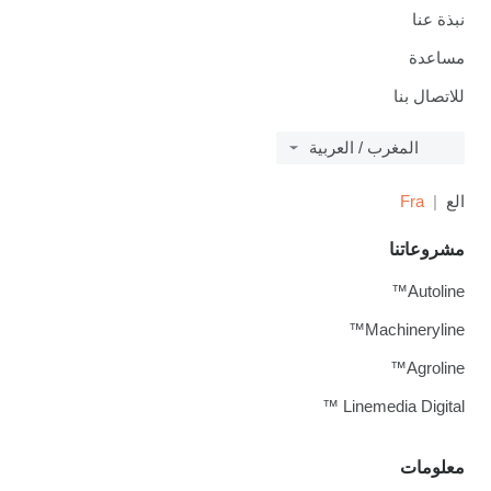
ذة عنا
اعدة
اتصال بنا
المغرب / العربية
ع
Fra
روعاتنا
Autolin
Machinerylin
Agrolin
Linemedia Digital
لومات