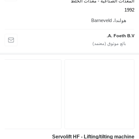
عدات الصناعية - معدات الخلط
1
هولندا، Barneveld
A. Foeth B
Servolift HF - Lifting/tilting mach