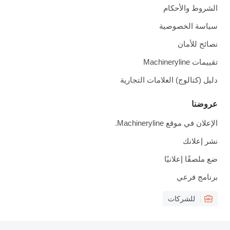
شروط والأحكام
اسة الخصوصية
ائح للأمان
مات Machineryline
يل (كتالوج) العلامات التجارية
وضنا
علان في موقع Machineryline.
ر إعلانك
 ملصقًا إعلانيًا
نامج فرعي
للشركات