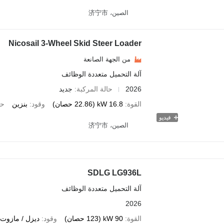
الصين، 济宁市
Nicosail 3-Wheel Skid Steer Loader
من الجهة الصانعة
آلة التحميل متعددة الوظائف
2026
حالة المركبة
جديد
القوة
16.8 kW (22.86 حصان)
وقود
بنزين
حم
فيديو
الصين، 济宁市
SDLG LG936L
آلة التحميل متعددة الوظائف
2026
القوة
90 kW (123 حصان)
وقود
ديزل / مازوت