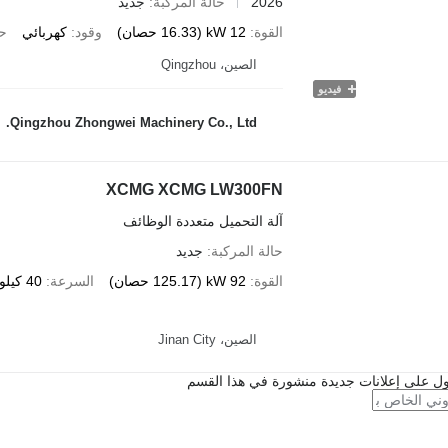
2026
حالة المركبة
جديد
القوة
12 kW (16.33 حصان)
وقود
كهربائي
حم
الصين، Qingzhou
فيديو
Qingzhou Zhongwei Machinery Co., Ltd.
XCMG XCMG LW300FN
آلة التحميل متعددة الوظائف
حالة المركبة
جديد
القوة
92 kW (125.17 حصان)
السرعة
40 كيلومتر / ساعة
الصين، Jinan City
ل على إعلانات جديدة منشورة في هذا القسم