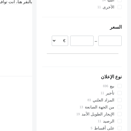
آسيا
ألمانيا
بالنقر هنا، أنت توا
الأخرى
هولندا
الصين
بلجيكا
اليابان
أوكرانيا
النمسا
كولومبيا
كازاخستان
السعر
بولندا
البرازيل
أذربيجان
الدنمارك
–
فرنسا
لاتفيا
عرض الكل
نوع الإعلان
بيع
تأجير
المزاد العلني
من الجهة الصانعة
الإيجار الطويل الأمد
الرصيد
على أقساط