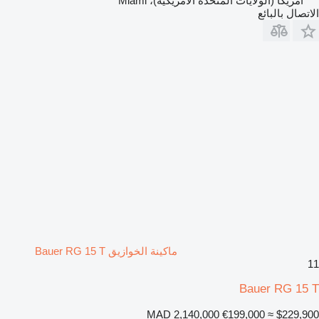
أمريكا (الولايات المتحدة الأمريكية)، Miami
الاتصال بالبائع
ماكينة الخوازيق Bauer RG 15 T
11
Bauer RG 15 T
MAD 2,140,000
€199,000
≈ $229,900