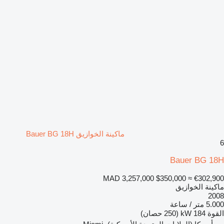
ماكينة الخوازيق Bauer BG 18H
6
Bauer BG 18H
MAD 3,257,000
$350,000
≈ €302,900
ماكينة الخوازيق
2008
5.000 متر / ساعة
القوة
184 kW (250 حصان)