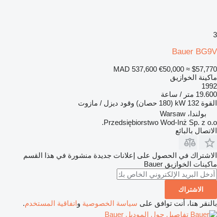
3
Bauer BG9V
MAD 537,600
€50,000
≈ $57,770
ماكينة الخوازيق
1992
19.600 متر / ساعة
القوة
132 kW (180 حصان)
وقود
ديزل / مازوت
بولندا، Warsaw
Przedsiębiorstwo Wod-Inż Sp. z o.o.
الاتصال بالبائع
الاشتراك في الحصول على إعلانات جديدة منشورة في هذا القسم
ماكينات الخوازيق
Bauer
الاشتراك
بالنقر هنا، أنت توافق على
سياسة الخصوصية
و
اتفاقية المستخدم
.
تفاصيل حول الموديل Bauer