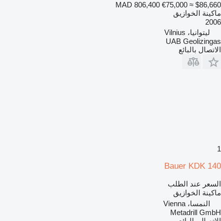
MAD 806,400
€75,000
≈ $86,660
ماكينة الخوازيق
2006
ليتوانيا، Vilnius
UAB Geolizingas
الاتصال بالبائع
1
Bauer KDK 140
السعر عند الطلب
ماكينة الخوازيق
النمسا، Vienna
Metadrill GmbH
الاتصال بالبائع