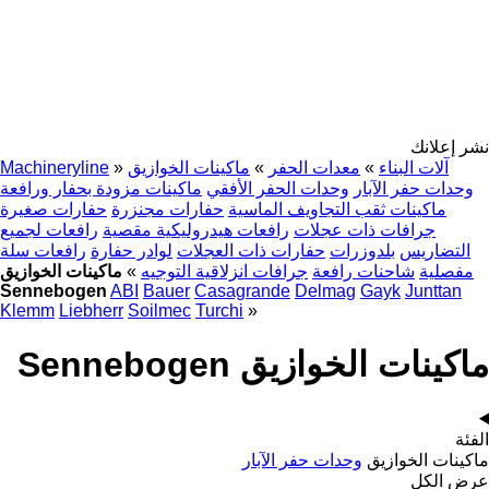
نشر إعلانك
آلات البناء
»
معدات الحفر
»
ماكينات الخوازيق
»
Machineryline
وحدات حفر الآبار
وحدات الحفر الأفقي
ماكينات مزودة بحفار ورافعة
ماكينات ثقب التجاويف الماسية
حفارات مجنزرة
حفارات صغيرة
جرافات ذات عجلات
رافعات هيدروليكية مقصية
رافعات لجميع
التضاريس
بلدوزرات
حفارات ذات العجلات
لوادر حفارة
رافعات سلة
مفصلية
شاحنات رافعة
جرافات انزلاقية التوجيه
»
ماكينات الخوازيق
Sennebogen
ABI
Bauer
Casagrande
Delmag
Gayk
Junttan
Klemm
Liebherr
Soilmec
Turchi
»
ماكينات الخوازيق Sennebogen
الفئة
ماكينات الخوازيق
وحدات حفر الآبار
عرض الكل