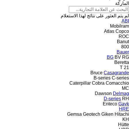
الماركة
لم يتم العثور على نتائج لهذا الاستعلام
ABI
Mobilram
Atlas Copco
ROC
Banut
800
Bauer
BG
BV
RG
Beretta
T 21
Bruce
Casagrande
B-series
C-series
Caterpillar
Cobra
Comacchio
MC
Dawson
Delmag
D-series
RH
Enteco
Gayk
HRE
Gemsa
Geotech
Giken
Hitachi
KH
Hütte