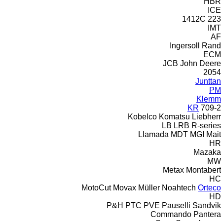
HBR
ICE
1412C
223
IMT
AF
Ingersoll Rand
ECM
JCB
John Deere
2054
Junttan
PM
Klemm
KR
709-2
Kobelco
Komatsu
Liebherr
LB
LRB
R-series
Llamada
MDT
MGI
Mait
HR
Mazaka
MW
Metax
Montabert
HC
MotoCut
Movax
Müller
Noahtech
Orteco
HD
P&H
PTC
PVE
Pauselli
Sandvik
Commando
Pantera