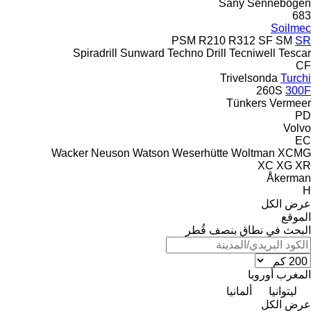
Sany
Sennebogen
683
Soilmec
PSM
R210
R312
SF
SM
SR
Spiradrill
Sunward
Techno Drill
Tecniwell
Tescar
CF
Trivelsonda
Turchi
260S
300F
Tünkers
Vermeer
PD
Volvo
EC
Wacker Neuson
Watson
Weserhütte
Woltman
XCMG
XC
XG
XR
Åkerman
H
عرض الكل
الموقع
البحث في نطاق بنصف قُطر
المغرب
أوروبا
ليتوانيا
ألمانيا
عرض الكل