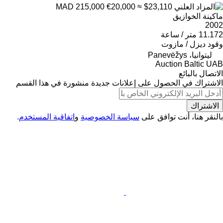
€20,000
≈ $23,110
MAD 215,000
ماكينة الخوازيق
2002
11.172 متر / ساعة
وقود
ديزل / مازوت
ليتوانيا، Panevėžys
Auction Baltic UAB
الاتصال بالبائع
الاشتراك في الحصول على إعلانات جديدة منشورة في هذا القسم
الاشتراك
بالنقر هنا، أنت توافق على
سياسة الخصوصية
و
اتفاقية المستخدم
.