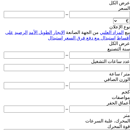
عرض الكل
السعر
–
نوع الإعلان
بيع
المزاد العلني
من الجهة الصانعة
الإيجار الطويل الأمد
الرصيد
على
أقساط
استبدال مع دفع فرق السعر
استبدال
عرض الكل
سنة التصنيع
–
عدد ساعات التشغيل
–
متر / ساعة
الوزن الصافي
–
كجم
مواصفات
أعماق الحفر
–
متر
المحرك، علبة السرعات
قوة المحرك