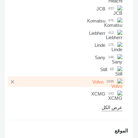
JCB
433
Komatsu
476
Liebherr
413
Linde
175
Sany
148
Still
69
Volvo
1838
XCMG
143
عرض الكل
الموقع