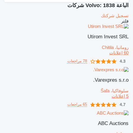
الباعة Volvo: 1838 شركات
تسجيل شركتك
فلتر
Utirom Invest SRL
رومانيا، Chitila
60 إعلانات
4.3
78 مراجعات
Varexpres s.r.o.
سلوفاكيا، Šaľa
5 إعلانات
4.7
65 مراجعات
ABC Auctions