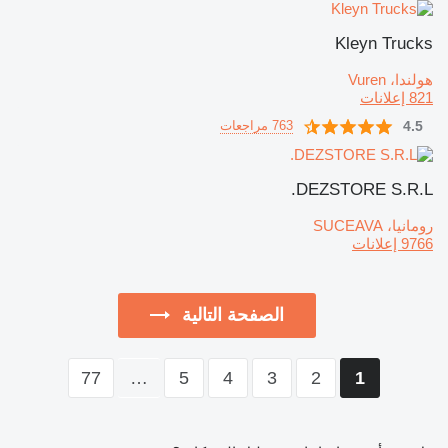
Kleyn Trucks
هولندا، Vuren
821 إعلانات
4.5
763 مراجعات
DEZSTORE S.R.L.
رومانيا، SUCEAVA
9766 إعلانات
الصفحة التالية
77
…
5
4
3
2
1