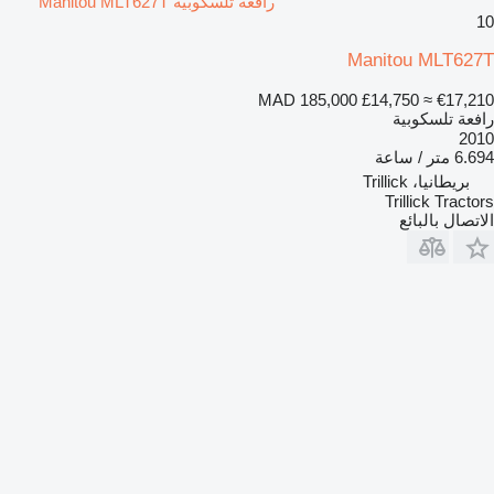
رافعة تلسكوبية Manitou MLT627T
10
Manitou MLT627T
MAD 185,000
£14,750
≈ €17,210
رافعة تلسكوبية
2010
6.694 متر / ساعة
بريطانيا، Trillick
Trillick Tractors
الاتصال بالبائع