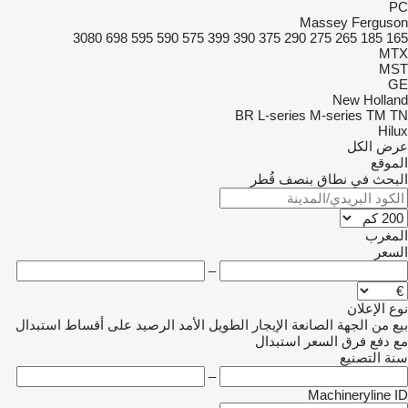
PC
Massey Ferguson
3080
698
595
590
575
399
390
375
290
275
265
185
165
MTX
MST
GE
New Holland
BR
L-series
M-series
TM
TN
Hilux
عرض الكل
الموقع
البحث في نطاق بنصف قُطر
المغرب
السعر
–
نوع الإعلان
بيع
من الجهة الصانعة
الإيجار الطويل الأمد
الرصيد
على أقساط
استبدال
مع دفع فرق السعر
استبدال
سنة التصنيع
–
Machineryline ID