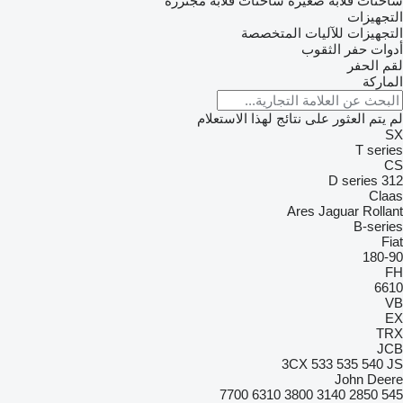
شاحنات قلابة صغيرة
شاحنات قلابة مجنزرة
التجهيزات
التجهيزات للآليات المتخصصة
أدوات حفر الثقوب
لقم الحفر
الماركة
لم يتم العثور على نتائج لهذا الاستعلام
SX
T series
CS
D series
312
Claas
Ares
Jaguar
Rollant
B-series
Fiat
180-90
FH
6610
VB
EX
TRX
JCB
3CX
533
535
540
JS
John Deere
7700
6310
3800
3140
2850
545