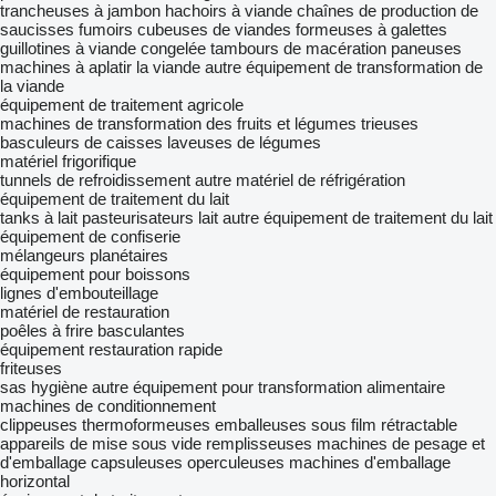
trancheuses à jambon
hachoirs à viande
chaînes de production de
saucisses
fumoirs
cubeuses de viandes
formeuses à galettes
guillotines à viande congelée
tambours de macération
paneuses
machines à aplatir la viande
autre équipement de transformation de
la viande
équipement de traitement agricole
machines de transformation des fruits et légumes
trieuses
basculeurs de caisses
laveuses de légumes
matériel frigorifique
tunnels de refroidissement
autre matériel de réfrigération
équipement de traitement du lait
tanks à lait
pasteurisateurs lait
autre équipement de traitement du lait
équipement de confiserie
mélangeurs planétaires
équipement pour boissons
lignes d'embouteillage
matériel de restauration
poêles à frire basculantes
équipement restauration rapide
friteuses
sas hygiène
autre équipement pour transformation alimentaire
machines de conditionnement
clippeuses
thermoformeuses
emballeuses sous film rétractable
appareils de mise sous vide
remplisseuses
machines de pesage et
d'emballage
capsuleuses
operculeuses
machines d'emballage
horizontal