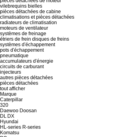
pièces détachées de moteur
vilebrequins
bielles
pièces détachées de cabine
climatisations et pièces détachées
radiateurs de climatisation
moteurs de ventilateur
systèmes de freinage
étriers de frein
disques de freins
systèmes d'échappement
pots d'échappement
pneumatique
accumulateurs d'énergie
circuits de carburant
injecteurs
autres pièces détachées
pièces détachées
tout afficher
Marque
Caterpillar
320
Daewoo
Doosan
DL
DX
Hyundai
HL-series
R-series
Komatsu