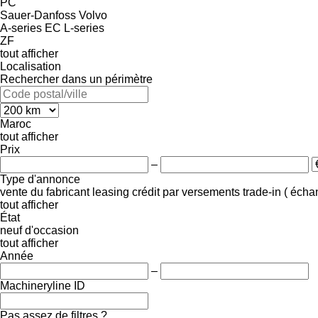
PC
Sauer-Danfoss
Volvo
A-series
EC
L-series
ZF
tout afficher
Localisation
Rechercher dans un périmètre
Maroc
tout afficher
Prix
–
Type d'annonce
vente
du fabricant
leasing
crédit
par versements
trade-in ( éch
tout afficher
État
neuf
d'occasion
tout afficher
Année
–
Machineryline ID
Pas assez de filtres ?