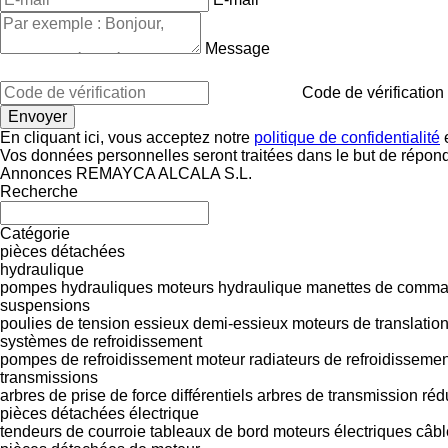
Message
Code de vérification
En cliquant ici, vous acceptez notre
politique de confidentialité
e
Vos données personnelles seront traitées dans le but de répon
Annonces REMAYCA ALCALA S.L.
Recherche
Catégorie
pièces détachées
hydraulique
pompes hydrauliques
moteurs hydraulique
manettes de comm
suspensions
poulies de tension
essieux
demi-essieux
moteurs de translatio
systèmes de refroidissement
pompes de refroidissement moteur
radiateurs de refroidisseme
transmissions
arbres de prise de force
différentiels
arbres de transmission
réd
pièces détachées électrique
tendeurs de courroie
tableaux de bord
moteurs électriques
câbl