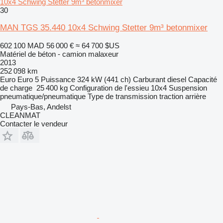
10x4 Schwing Stetter 9m³ betonmixer
30
MAN TGS 35.440 10x4 Schwing Stetter 9m³ betonmixer
602 100 MAD
56 000 €
≈ 64 700 $US
Matériel de béton - camion malaxeur
2013
252 098 km
Euro
Euro 5
Puissance
324 kW (441 ch)
Carburant
diesel
Capacité
de charge
25 400 kg
Configuration de l'essieu
10x4
Suspension
pneumatique/pneumatique
Type de transmission
traction arrière
Pays-Bas, Andelst
CLEANMAT
Contacter le vendeur